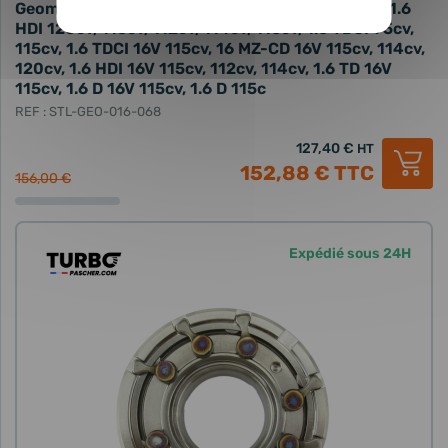
Geométrie variable neuve - 1.6 TDI 105cv, 115cv, 1.6
HDI 120cv, 115cv, 112cv, 114cv, 116cv, 1.6 TDCI 95cv,
115cv, 1.6 TDCI 16V 115cv, 16 MZ-CD 16V 115cv, 114cv,
120cv, 1.6 HDI 16V 115cv, 112cv, 114cv, 1.6 TD 16V
115cv, 1.6 D 16V 115cv, 1.6 D 115c
REF : STL-GEO-016-068
127,40 €
HT
152,88 €
TTC
156,00 €
Expédié sous 24H