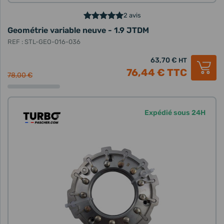
2 avis
Geométrie variable neuve - 1.9 JTDM
REF : STL-GEO-016-036
63,70 €
HT
76,44 €
TTC
78,00 €
Expédié sous 24H