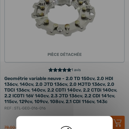
PIÈCE DÉTACHÉE
1 avis
Geométrie variable neuve - 2.0 TD 150cv, 2.0 HDI
136cv, 140cv, 2.0 JTD 136cv, 2.0 MJTD 136cv, 2.0
TDCI 136cv, 140cv, 2.2 CDTI 140cv, 2.2 CTDi 140cv,
2.2 ICDTI 16V 140cv, 2.3 JTD 136cv, 2.2 CDI 141cv,
115cv, 129cv, 109cv, 108cv, 2.1 CDI 116cv, 143c
REF : STL-GEO-016-016
63,70 €
HT
76,44 €
TTC
78,00 €