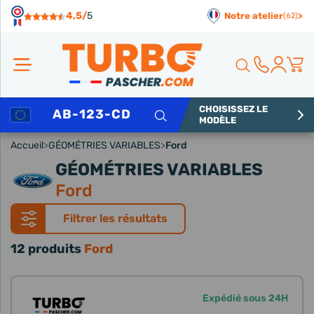
Panneau de gestion des cookies
4,5/
5
Notre atelier
>
(62)
CHOISISSEZ LE
Rechercher
MODÈLE
Accueil
>
GÉOMÉTRIES VARIABLES
>
Ford
GÉOMÉTRIES VARIABLES
Ford
Filtrer les résultats
12 produits
Ford
Expédié sous 24H