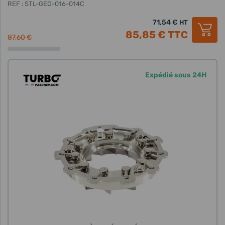
REF : STL-GEO-016-014C
71,54 €
HT
85,85 €
TTC
87,60 €
Expédié sous 24H