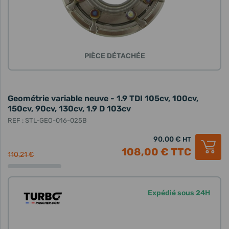
PIÈCE DÉTACHÉE
Geométrie variable neuve - 1.9 TDI 105cv, 100cv,
150cv, 90cv, 130cv, 1.9 D 103cv
REF : STL-GEO-016-025B
90,00 €
HT
108,00 €
TTC
110,21 €
Expédié sous 24H