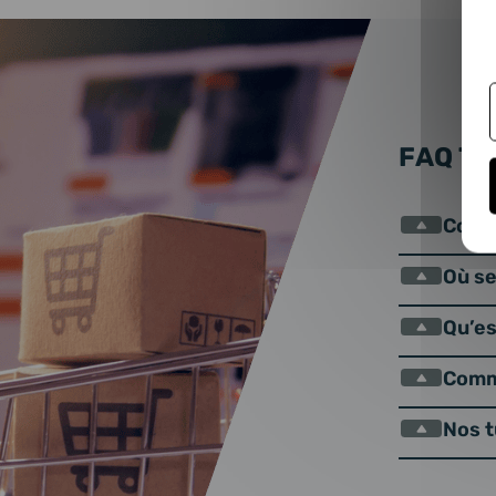
FAQ T
Comme
Où se
Qu’es
Comm
Nos 