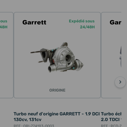
sous
Expédié sous
48H
24/48H
›
ORIGINE
E
Turbo neuf d'origine GARRETT - 1.9 DCI
Turbo écha
130cv, 131cv
2.0 TDCI 16
REF : ORI-774193-0003
REF : RCD-78