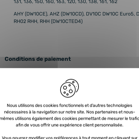
131, 136, 150, 160, 163, 120, 130, 138, 161, 162
AHY (DW10CE), AHZ (DW10CD), DV10C DW10C Euro5, 
RH02 RHH, RHH (DW10CTED4)
Conditions de paiement
3x
51
€
sans frais
4x
38
€
sans frais
10x
15
€
4x
sans frais
Nous utilisons des cookies fonctionnels et d’autres technologies
nécessaires à la navigation sur notre site. Nos partenaires et nous-
mêmes utilisons également des cookies permettant de mesurer le trafi
afin de vous offrir une expérience client personnalisée.
Vous pourrez modifier vos préférences à tout moment en cliquant sur