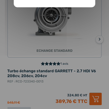
›
ECHANGE STANDARD
1 avis
Turbo échange standard GARRETT - 2.7 HDI V6
Tur
208cv, 206cv, 204cv
2.7
REF : RCD-723340-0013
REF 
324,80 €
HT
389,76 €
TTC
545,11 €
522,