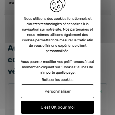
tres bonne qualité, montage facile
Nous utilisons des cookies fonctionnels et
d’autres technologies nécessaires à la
navigation sur notre site. Nos partenaires et
nous-mêmes utilisons également des
cookies permettant de mesurer le trafic afin
de vous offrir une expérience client
Autres produits
personnalisée.
correspondant à votre
Vous pourrez modifier vos préférences à tout
moment en cliquant sur “Cookies” au bas de
véhicule
n'importe quelle page.
Refuser les cookies
Personnaliser
Expédié sous 24/48H
C'est OK pour moi