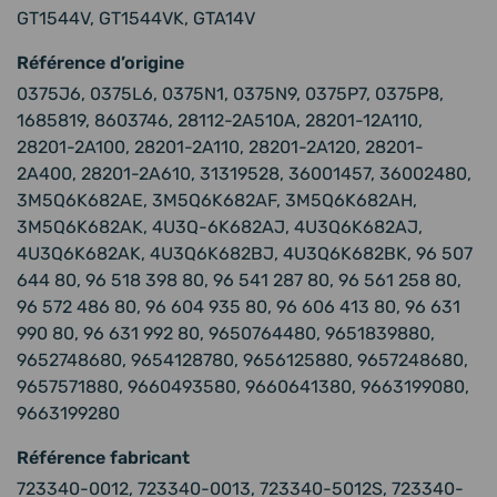
GT1544V, GT1544VK, GTA14V
Référence d’origine
0375J6, 0375L6, 0375N1, 0375N9, 0375P7, 0375P8,
1685819, 8603746, 28112-2A510A, 28201-12A110,
28201-2A100, 28201-2A110, 28201-2A120, 28201-
2A400, 28201-2A610, 31319528, 36001457, 36002480,
3M5Q6K682AE, 3M5Q6K682AF, 3M5Q6K682AH,
3M5Q6K682AK, 4U3Q-6K682AJ, 4U3Q6K682AJ,
4U3Q6K682AK, 4U3Q6K682BJ, 4U3Q6K682BK, 96 507
644 80, 96 518 398 80, 96 541 287 80, 96 561 258 80,
96 572 486 80, 96 604 935 80, 96 606 413 80, 96 631
990 80, 96 631 992 80, 9650764480, 9651839880,
9652748680, 9654128780, 9656125880, 9657248680,
9657571880, 9660493580, 9660641380, 9663199080,
9663199280
Référence fabricant
723340-0012, 723340-0013, 723340-5012S, 723340-