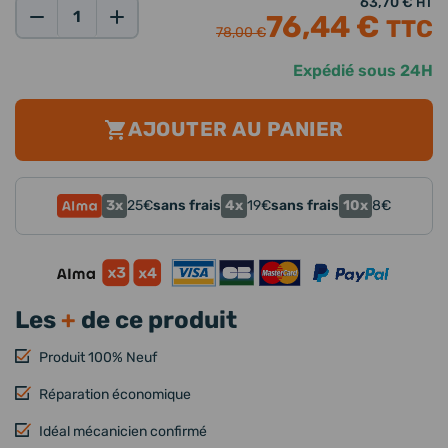
63,70 €
HT
76,44 €
TTC
Qté:
78,00 €
Expédié sous 24H
AJOUTER AU PANIER
3x
4x
10x
25
€
sans frais
19
€
sans frais
8
€
Les
+
de ce produit
Produit 100% Neuf
Réparation économique
Idéal mécanicien confirmé