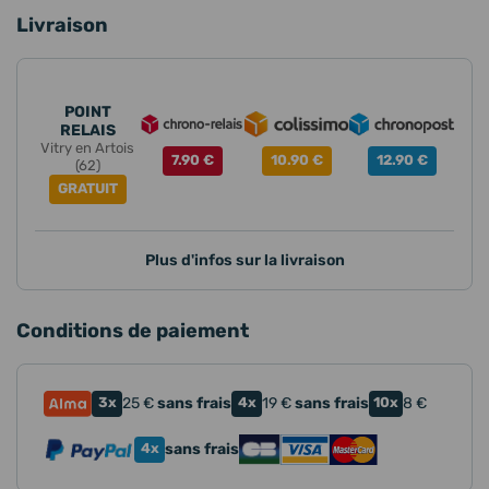
Livraison
POINT
RELAIS
Vitry en Artois
7.90 €
10.90 €
12.90 €
(62)
GRATUIT
Plus d'infos sur la livraison
Conditions de paiement
3x
25
€
sans frais
4x
19
€
sans frais
10x
8
€
4x
sans frais