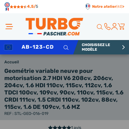
Panneau de gestion des cookies
4,5/
5
Notre atelier
>
(62)
CHOISISSEZ LE
Rechercher
MODÈLE
Accueil
Geométrie variable neuve
pour
motorisation 2.7 HDI V6 208cv, 206cv,
204cv, 1.6 HDI 110cv, 115cv, 112cv, 1.6
TDCI 100cv, 109cv, 90cv, 110cv, 115cv, 1.6
CRDI 111cv, 1.5 CRDI 110cv, 102cv, 88cv,
115cv, 1.6 DE 109cv, 1.6 MZ
REF : STL-GEO-016-019
1 avis