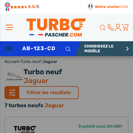
Panneau de gestion des cookies
4,5/
5
Notre atelier
>
(62)
CHOISISSEZ LE
Rechercher
MODÈLE
Accueil
>
Turbo neuf
>
Jaguar
Turbo neuf
Jaguar
Filtrer les résultats
7 turbos neufs
Jaguar
Expédié sous 24/48H