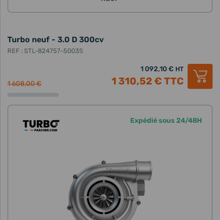
Turbo neuf - 3.0 D 300cv
REF : STL-824757-5003S
1 092,10 €
HT
1 310,52 €
TTC
1 608,00 €
Expédié sous 24/48H