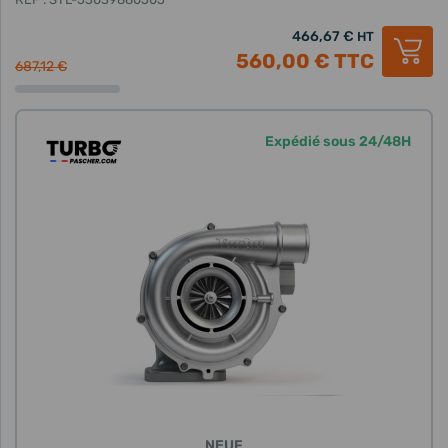
466,67 €
HT
560,00 €
TTC
687,12 €
Expédié sous 24/48H
NEUF