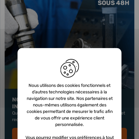
SOUS 48H
Nous utilisons des cookies fonctionnels et
d’autres technologies nécessaires à la
navigation sur notre site. Nos partenaires et
NOUS RÉPARONS VOS TURBOS ET
nous-mêmes utilisons également des
INJECTEURS
cookies permettant de mesurer le trafic afin
Quelque soit le modèle de votre turbo, envoyez-le nous et
de vous offrir une expérience client
recevez-le en 48h paré pour une nouvelle vie !
personnalisée.
DEMANDER UN DEVIS
Vous pourrez modifier vos préférences à tout