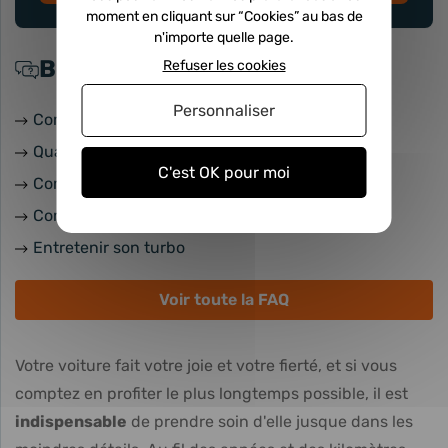
moment en cliquant sur “Cookies” au bas de
n'importe quelle page.
Besoin d'aide ?
Refuser les cookies
Personnaliser
Comment identifier un turbo en panne
Quand changer son turbo
C'est OK pour moi
Comment choisir un turbocompresseur
Comment changer un turbo
Entretenir son turbo
Voir toute la FAQ
Votre voiture fait votre joie et votre fierté, et si vous
comptez en profiter le plus longtemps possible, il est
indispensable
de prendre soin d'elle jusque dans les