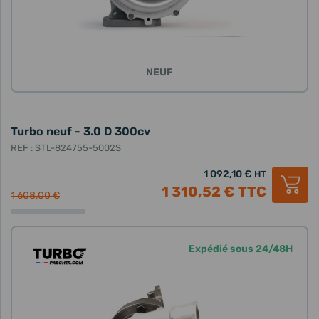
NEUF
Turbo neuf - 3.0 D 300cv
REF : STL-824755-5002S
1 092,10 €
HT
1 310,52 €
TTC
1 608,00 €
Expédié sous 24/48H