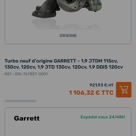
ORIGINE
Turbo neuf d'origine GARRETT - 1.9 JTDM 115cv,
130cv, 120cv, 1.9 JTD 130cv, 120cv, 1.9 DDIS 120cv
REF : ORI-767837-0001
921,93 €
HT
1 106,32 €
TTC
Expédié sous 24/48H