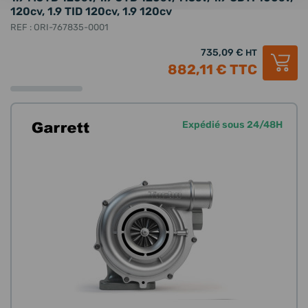
120cv, 1.9 TID 120cv, 1.9 120cv
REF : ORI-767835-0001
735,09 €
HT
882,11 €
TTC
Expédié sous 24/48H