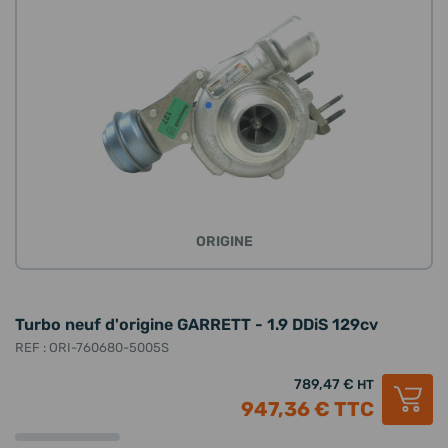
ORIGINE
Turbo neuf d'origine GARRETT - 1.9 DDiS 129cv
REF : ORI-760680-5005S
789,47 €
HT
947,36 €
TTC