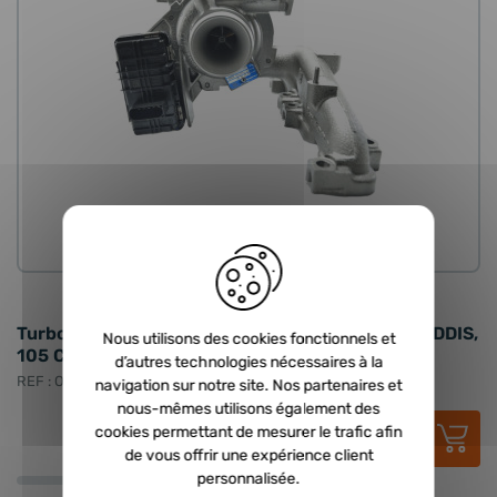
ORIGINE
Turbo neuf d'origine KKK - 1.6 JTD , 1.6 CDTI, 1.6 DDIS,
Nous utilisons des cookies fonctionnels et
105 CV, 114 cv, 120 cv,
d’autres technologies nécessaires à la
REF : ORI-54389880008
navigation sur notre site. Nos partenaires et
nous-mêmes utilisons également des
946,49 €
HT
cookies permettant de mesurer le trafic afin
1 135,79 €
TTC
de vous offrir une expérience client
personnalisée.