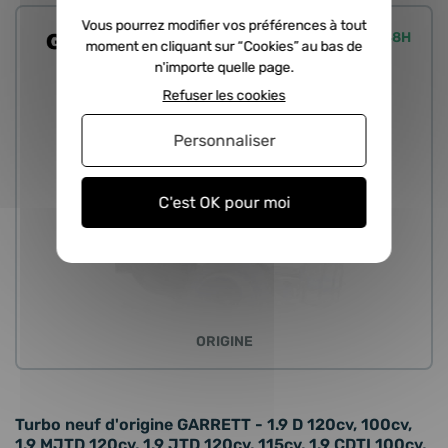
Vous pourrez modifier vos préférences à tout
Expédié sous 24/48H
moment en cliquant sur “Cookies” au bas de
n'importe quelle page.
Refuser les cookies
Personnaliser
C'est OK pour moi
ORIGINE
Turbo neuf d'origine GARRETT - 1.9 D 120cv, 100cv,
1.9 MJTD 120cv, 1.9 JTD 120cv, 115cv, 1.9 CDTI 100cv,