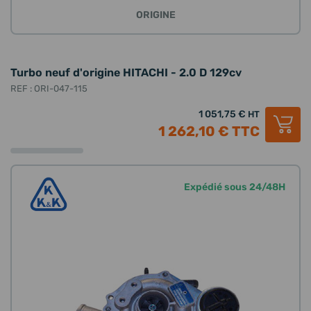
ORIGINE
Turbo neuf d'origine HITACHI - 2.0 D 129cv
REF : ORI-047-115
1 051,75 €
HT
1 262,10 €
TTC
Expédié sous 24/48H