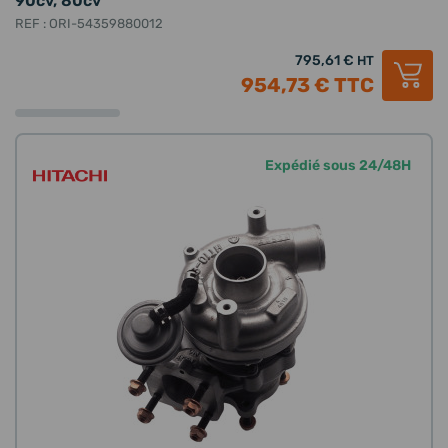
90cv, 80cv
REF : ORI-54359880012
795,61 €
HT
954,73 €
TTC
Expédié sous 24/48H