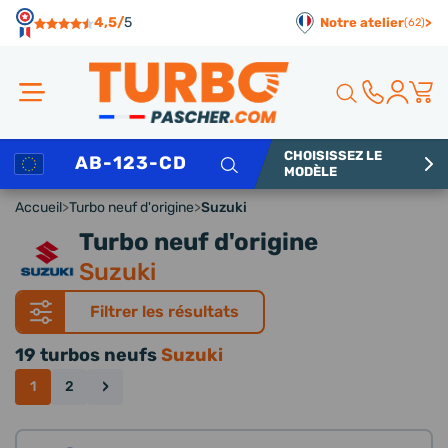
Panneau de gestion des cookies
4,5/
5
Notre atelier
>
(62)
CHOISISSEZ LE
Rechercher
MODÈLE
Accueil
>
Turbo neuf d'origine
>
Suzuki
Turbo neuf d'origine
Suzuki
Filtrer les résultats
19 turbos neufs
Suzuki
›
1
2