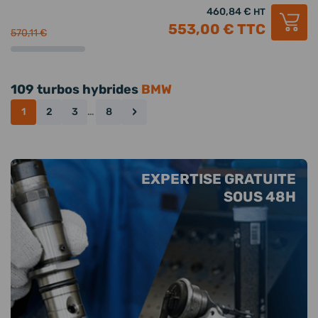
460,84 €
HT
553,00 €
TTC
570,11 €
109 turbos hybrides
BMW
›
1
2
3
…
8
EXPERTISE GRATUITE
SOUS 48H