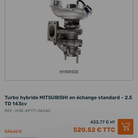
HYBRIDE
Turbo hybride MITSUBISHI en échange standard - 2.5
TD 143cv
REF : HYB-49177-06540
433,77 €
HT
520,52 €
TTC
536,62 €