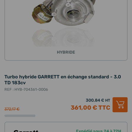
HYBRIDE
Turbo hybride GARRETT en échange standard - 3.0
TD 183cv
REF : HYB-704361-0006
300,84 €
HT
361,00 €
TTC
372,17 €
Expédié sous 24 à 72H