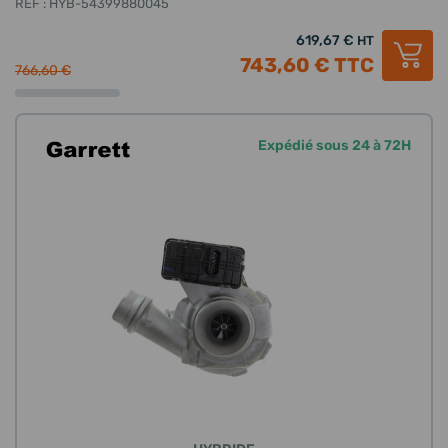
REF : HYB-54399880045
619,67 €
HT
743,60 €
TTC
766,60 €
Expédié sous 24 à 72H