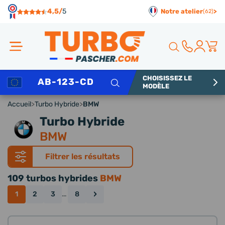
Panneau de gestion des cookies
4,5/
5
Notre atelier
>
(62)
CHOISISSEZ LE
Rechercher
MODÈLE
Accueil
>
Turbo Hybride
>
BMW
Turbo Hybride
BMW
Filtrer les résultats
109 turbos hybrides
BMW
›
1
2
3
…
8