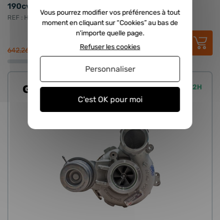
190cv, 150cv
Vous pourrez modifier vos préférences à tout
REF : HYB-819976-0012
moment en cliquant sur “Cookies” au bas de
n'importe quelle page.
519,16 €
HT
623,00 €
TTC
Refuser les cookies
642,26 €
Personnaliser
Expédié sous 24 à 72H
C'est OK pour moi