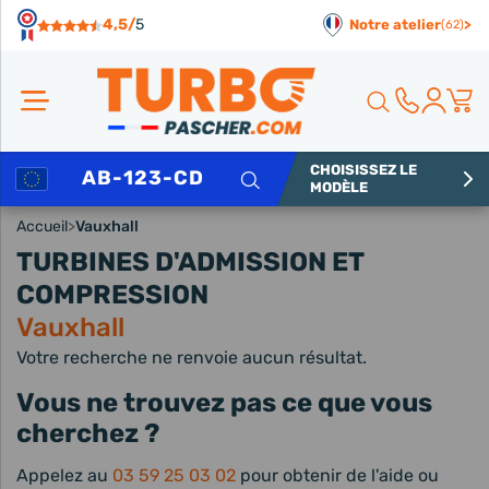
Panneau de gestion des cookies
4,5/
5
Notre atelier
>
(62)
CHOISISSEZ LE
Rechercher
MODÈLE
Accueil
>
Vauxhall
TURBINES D'ADMISSION ET
COMPRESSION
Vauxhall
Votre recherche ne renvoie aucun résultat.
Vous ne trouvez pas ce que vous
cherchez ?
Appelez au
03 59 25 03 02
pour obtenir de l'aide ou