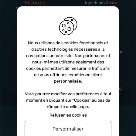
Français
Injecteurs
2 ans
Vitry-En-Artois (62)
Turbos
5 ans
Livraison
Service client
Nous utilisons des cookies fonctionnels et
rapide
professionnel
d’autres technologies nécessaires à la
Sous 24h à 48h
De 8h à 17h Non-stop
navigation sur notre site. Nos partenaires et
nous-mêmes utilisons également des
cookies permettant de mesurer le trafic afin
de vous offrir une expérience client
personnalisée.
Satisfait
Paiement en
remboursé
fois
x3
x4
x10
Vous pourrez modifier vos préférences à tout
Sous 14 jours
Sécurisé, sans frais
moment en cliquant sur “Cookies” au bas de
n'importe quelle page.
Refuser les cookies
Personnaliser