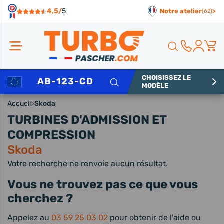
Panneau de gestion des cookies
4,5/
5
Notre atelier
>
(62)
CHOISISSEZ LE
Rechercher
MODÈLE
Accueil
>
Skoda
TURBINES D'ADMISSION ET
COMPRESSION
Skoda
Votre recherche ne renvoie aucun résultat.
Vous ne trouvez pas ce que vous
cherchez ?
Appelez au
03 59 25 03 02
pour obtenir de l'aide ou