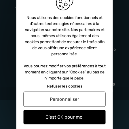
Français
Injecteurs
2 ans
Vitry-En-Artois (62)
Turbos
5 ans
Nous utilisons des cookies fonctionnels et
d’autres technologies nécessaires à la
navigation sur notre site. Nos partenaires et
nous-mêmes utilisons également des
Livraison
Service client
cookies permettant de mesurer le trafic afin
rapide
professionnel
de vous offrir une expérience client
Sous 24h à 48h
De 8h à 17h Non-stop
personnalisée.
Vous pourrez modifier vos préférences à tout
moment en cliquant sur “Cookies” au bas de
Satisfait
Paiement en
n'importe quelle page.
remboursé
fois
x3
x4
x10
Refuser les cookies
Sous 14 jours
Sécurisé, sans frais
Personnaliser
C'est OK pour moi