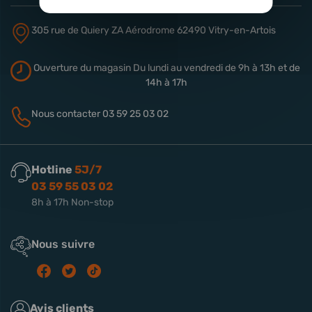
305 rue de Quiery
ZA Aérodrome
62490 Vitry-en-Artois
Ouverture du magasin
Du lundi au vendredi de 9h à 13h
et de
14h à 17h
Nous contacter
03 59 25 03 02
Hotline
5J/7
03 59 55 03 02
8h à 17h Non-stop
Nous suivre
Avis clients