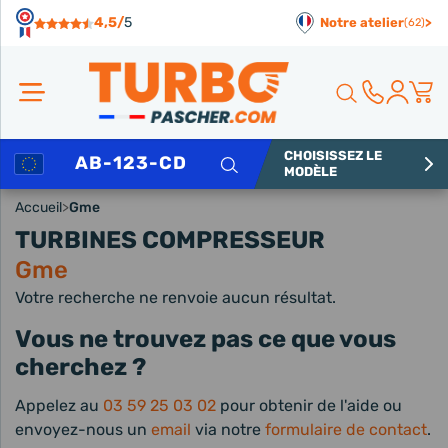
Panneau de gestion des cookies
4,5/
5
Notre atelier
>
(62)
CHOISISSEZ LE
Rechercher
MODÈLE
Accueil
>
Gme
TURBINES COMPRESSEUR
Gme
Votre recherche ne renvoie aucun résultat.
Vous ne trouvez pas ce que vous
cherchez ?
Appelez au
03 59 25 03 02
pour obtenir de l'aide ou
envoyez-nous un
email
via notre
formulaire de contact
.