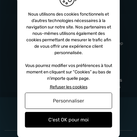
Turbos
5 ans
Nous utilisons des cookies fonctionnels et
d’autres technologies nécessaires à la
navigation sur notre site. Nos partenaires et
Livraison
Service client
nous-mêmes utilisons également des
rapide
professionnel
cookies permettant de mesurer le trafic afin
Sous 24h à 48h
De 8h à 17h Non-stop
de vous offrir une expérience client
personnalisée.
Vous pourrez modifier vos préférences à tout
moment en cliquant sur “Cookies” au bas de
Satisfait
Paiement en
n'importe quelle page.
remboursé
fois
x3
x4
x10
Sous 14 jours
Sécurisé, sans frais
Refuser les cookies
Personnaliser
C'est OK pour moi