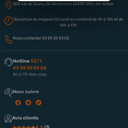
305 rue de Quiery
ZA Aérodrome
62490 Vitry-en-Artois
Ouverture du magasin
Du lundi au vendredi de 9h à 13h
et de
14h à 17h
Nous contacter
03 59 25 03 02
Hotline
5J/7
03 59 55 03 02
8h à 17h Non-stop
Nous suivre
Avis clients
4.5
/5