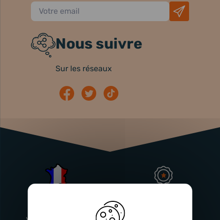
Nous suivre
Sur les réseaux
Atelier
Garantie
Français
Injecteurs
2 ans
Vitry-En-Artois (62)