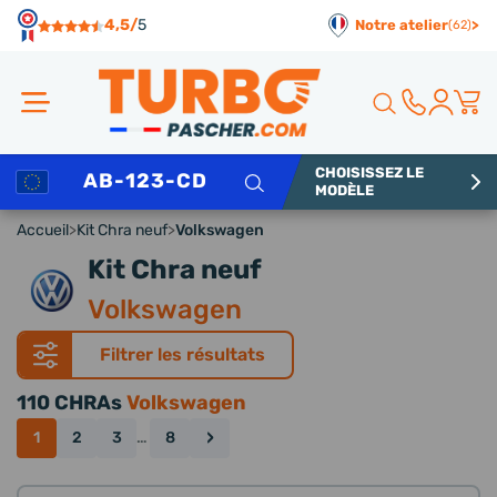
Panneau de gestion des cookies
4,5/
5
Notre atelier
>
(62)
CHOISISSEZ LE
Rechercher
MODÈLE
Accueil
>
Kit Chra neuf
>
Volkswagen
Kit Chra neuf
Volkswagen
Filtrer les résultats
110 CHRAs
Volkswagen
›
1
2
3
…
8