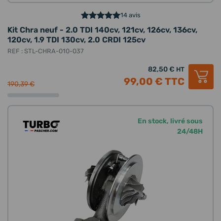
14 avis
Kit Chra neuf - 2.0 TDI 140cv, 121cv, 126cv, 136cv,
120cv, 1.9 TDI 130cv, 2.0 CRDI 125cv
REF : STL-CHRA-010-037
82,50 €
HT
99,00 €
TTC
190,39 €
En stock, livré sous
24/48H