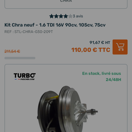
CHRA
3 avis
Kit Chra neuf - 1.6 TDI 16V 90cv, 105cv, 75cv
REF : STL-CHRA-030-209T
91,67 €
HT
110,00 €
TTC
211,54 €
En stock, livré sous
24/48H