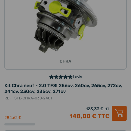
CHRA
1 avis
Kit Chra neuf - 2.0 TFSI 256cv, 260cv, 265cv, 272cv,
241cv, 230cv, 235cv, 271cv
REF : STL-CHRA-030-240T
123,33 €
HT
148,00 €
TTC
284,62 €