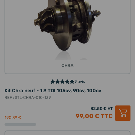
CHRA
9 avis
Kit Chra neuf - 1.9 TDI 105cv, 90cv, 100cv
REF : STL-CHRA-010-139
82,50 €
HT
99,00 €
TTC
190,39 €