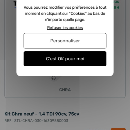
En stock, livré sous
Vous pourrez modifier vos préférences à tout
24/48H
moment en cliquant sur “Cookies” au bas de
n'importe quelle page.
Refuser les cookies
Personnaliser
C'est OK pour moi
CHRA
Kit Chra neuf - 1.4 TDI 90cv, 75cv
REF : STL-CHRA-030-16309880003