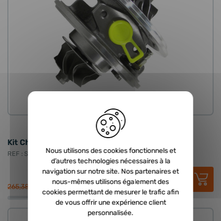
CHRA
3 avis
Kit Chra neuf - 1.9 TDI 90cv, 110cv, 115cv, 100cv
Nous utilisons des cookies fonctionnels et
REF : STL-CHRA-010-056
d’autres technologies nécessaires à la
navigation sur notre site. Nos partenaires et
115,00 €
HT
nous-mêmes utilisons également des
138,00 €
TTC
265,38 €
cookies permettant de mesurer le trafic afin
de vous offrir une expérience client
personnalisée.