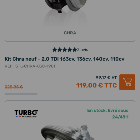
CHRA
2 avis
Kit Chra neuf - 2.0 TDI 163cv, 136cv, 140cv, 110cv
REF : STL-CHRA-030-198T
99,17 €
HT
119,00 €
TTC
228,85 €
En stock, livré sous
24/48H