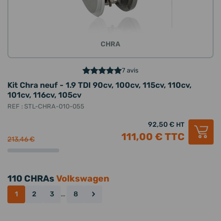
CHRA
7 avis
Kit Chra neuf - 1.9 TDI 90cv, 100cv, 115cv, 110cv,
101cv, 116cv, 105cv
REF : STL-CHRA-010-055
92,50 €
HT
111,00 €
TTC
213,46 €
110 CHRAs
Volkswagen
›
1
2
3
…
8