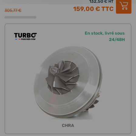
132,50 €
HT
159,00 €
TTC
305,77 €
En stock, livré sous
24/48H
CHRA