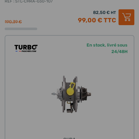
REF : STL-CHRA-030-107
82,50 €
HT
99,00 €
TTC
190,39 €
En stock, livré sous
24/48H