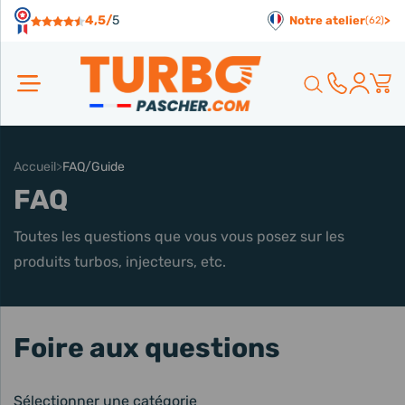
Panneau de gestion des cookies
4,5/
5
Notre atelier
>
(62)
Rechercher
Accueil
>
FAQ/Guide
FAQ
Toutes les questions que vous vous posez sur les
produits turbos, injecteurs, etc.
Foire aux questions
Sélectionner une catégorie