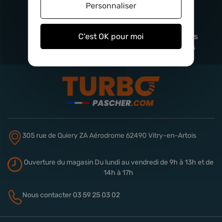
Personnaliser
Satisfait
Paiement en
C'est OK pour moi
remboursé
fois
x3
x4
x10
Sous 14 jours
Sécurisé, sans frais
305 rue de Quiery
ZA Aérodrome
62490 Vitry-en-Artois
Ouverture du magasin
Du lundi au vendredi de 9h à 13h
et de
14h à 17h
Nous contacter
03 59 25 03 02