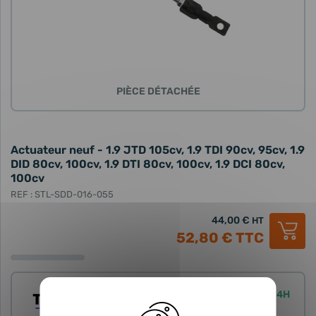
PIÈCE DÉTACHÉE
Actuateur neuf - 1.9 JTD 105cv, 1.9 TDI 90cv, 95cv, 1.9
DID 80cv, 100cv, 1.9 DTI 80cv, 100cv, 1.9 DCI 80cv,
100cv
REF : STL-SDD-016-055
44,00 €
HT
52,80 €
TTC
Expédié sous 24H