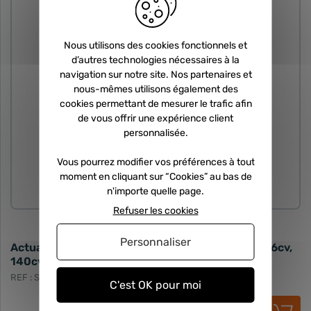
Nous utilisons des cookies fonctionnels et
d’autres technologies nécessaires à la
navigation sur notre site. Nos partenaires et
nous-mêmes utilisons également des
cookies permettant de mesurer le trafic afin
de vous offrir une expérience client
personnalisée.
Vous pourrez modifier vos préférences à tout
moment en cliquant sur “Cookies” au bas de
PIÈCE DÉTACHÉE
n'importe quelle page.
Refuser les cookies
Personnaliser
Actuateur neuf - 2.0 TDCI 136cv, 140cv, 2.0 D 136cv,
140cv
REF : STL-SDD-050-822
C'est OK pour moi
130,00 €
HT