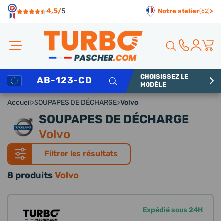
Panneau de gestion des cookies
4,5/
5
Notre atelier
>
(62)
CHOISISSEZ LE
Rechercher
MODÈLE
Accueil
>
SOUPAPES DE DÉCHARGE
>
Volvo
SOUPAPES DE DÉCHARGE
Volvo
Filtrer les résultats
8 produits
Volvo
Expédié sous 24H