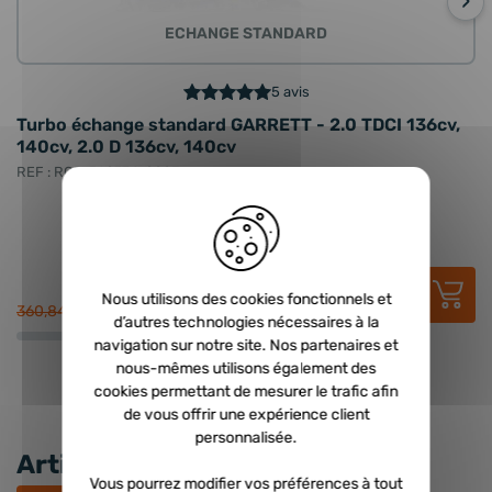
›
ECHANGE STANDARD
5 avis
Turbo échange standard GARRETT - 2.0 TDCI 136cv,
T
140cv, 2.0 D 136cv, 140cv
T
REF : RCD-760774-0003
RE
215,00 €
HT
Nous utilisons des cookies fonctionnels et
258,00 €
TTC
360,84 €
34
d’autres technologies nécessaires à la
navigation sur notre site. Nos partenaires et
nous-mêmes utilisons également des
cookies permettant de mesurer le trafic afin
de vous offrir une expérience client
personnalisée.
Articles récents
Vous pourrez modifier vos préférences à tout