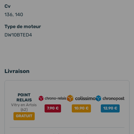
Cv
136, 140
Type de moteur
DW10BTED4
Livraison
POINT
RELAIS
Vitry en Artois
7.90 €
10.90 €
12.90 €
(62)
GRATUIT