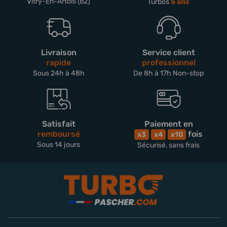
Vitry-En-Artois (62)
Turbos
5 ans
Livraison
Service client
rapide
professionnel
Sous 24h à 48h
De 8h à 17h Non-stop
Satisfait
Paiement en
remboursé
fois
x3
x4
x10
Sous 14 jours
Sécurisé, sans frais