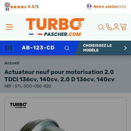
Panneau de gestion des cookies
4,5/
5
Notre atelier
>
(62)
CHOISISSEZ LE
Rechercher
MODÈLE
Accueil
Actuateur neuf
pour motorisation 2.0
TDCI 136cv, 140cv, 2.0 D 136cv, 140cv
REF : STL-SDD-050-822