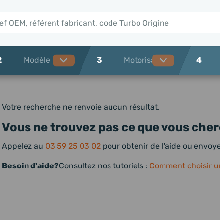
2
3
4
Votre recherche ne renvoie aucun résultat.
Vous ne trouvez pas ce que vous cher
Appelez au
03 59 25 03 02
pour obtenir de l'aide ou envo
Besoin d'aide?
Consultez nos tutoriels :
Comment choisir u