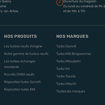
e Quiery
Ouverture du magasin
rome
Du lundi au vendredi de 9h 
ry-en-Artois
et de 14h à 17h
NOS PRODUITS
NOS MARQUES
Les turbos neufs d'origine
Turbo Garrett
Notre gamme de turbos neufs
Turbo KKK Borgwarnner
Les turbos échanges
Turbo Mitsubishi
standards
Turbo IHI
Nos kits CHRA neufs
Turbo Toyota
Réparation turbo Garrett
Turbo Hitachi
Réparation turbo KKK
Toutes les marques