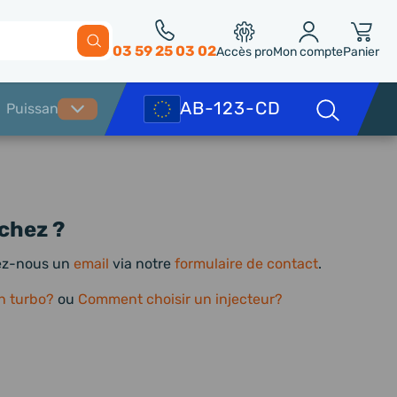
03 59 25 03 02
Accès pro
Mon compte
Panier
chez ?
yez-nous un
email
via notre
formulaire de contact
.
n turbo?
ou
Comment choisir un injecteur?