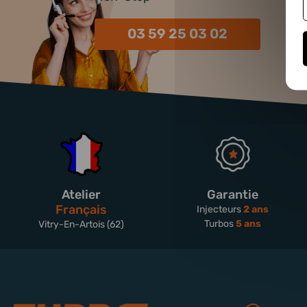
03 59 25 03 02
Atelier
Garantie
Français
Injecteurs
2 ans
Turbos
5 ans
Vitry-En-Artois (62)