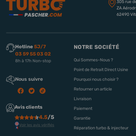
305 rue d
ZA Aérod
62490 Vit
Hotline
5J/7
NOTRE SOCIÉTÉ
03 59 55 03 02
Qui Sommes-Nous ?
8h à 17h Non-stop
Point de Retrait Direct Usine
Nous suivre
Pourquoi nous choisir ?
Retourner un article
Livraison
Avis clients
Paiement
4.5
/5
Garantie
Voir les avis vérifiés
Réparation turbo & injecteur