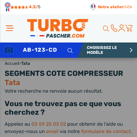
Panneau de gestion des cookies
4,5/
5
Notre atelier
>
(62)
CHOISISSEZ LE
Rechercher
MODÈLE
Accueil
>
Tata
SEGMENTS COTE COMPRESSEUR
Tata
Votre recherche ne renvoie aucun résultat.
Vous ne trouvez pas ce que vous
cherchez ?
Appelez au
03 59 25 03 02
pour obtenir de l'aide ou
envoyez-nous un
email
via notre
formulaire de contact
.