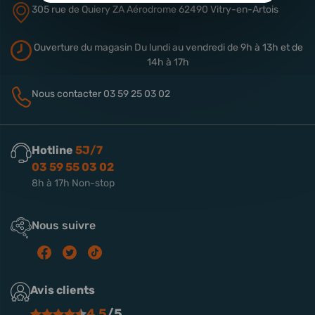
305 rue de Quiery
ZA Aérodrome
62490 Vitry-en-Artois
Ouverture du magasin
Du lundi au vendredi de 9h à 13h
et de
14h à 17h
Nous contacter
03 59 25 03 02
Hotline
5J/7
03 59 55 03 02
8h à 17h Non-stop
Nous suivre
Avis clients
4.5
/5