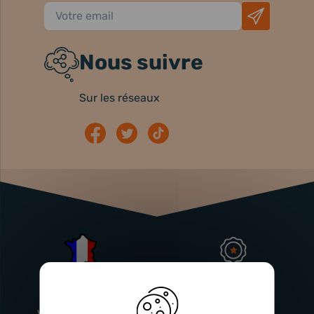
Nous suivre
Sur les réseaux
Atelier
Garantie
Français
Injecteurs
2 ans
Vitry-En-Artois (62)