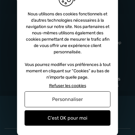
Turbos
5 ans
Nous utilisons des cookies fonctionnels et
d’autres technologies nécessaires à la
navigation sur notre site. Nos partenaires et
Livraison
Service client
nous-mêmes utilisons également des
rapide
professionnel
cookies permettant de mesurer le trafic afin
Sous 24h à 48h
De 8h à 17h Non-stop
de vous offrir une expérience client
personnalisée.
Vous pourrez modifier vos préférences à tout
moment en cliquant sur “Cookies” au bas de
Satisfait
Paiement en
n'importe quelle page.
remboursé
fois
x3
x4
x10
Sous 14 jours
Sécurisé, sans frais
Refuser les cookies
Personnaliser
C'est OK pour moi