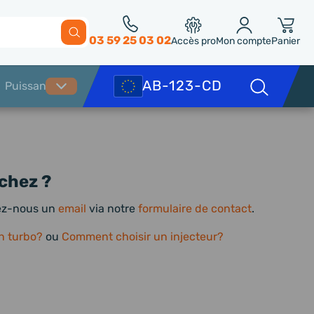
03 59 25 03 02
Accès pro
Mon compte
Panier
chez ?
yez-nous un
email
via notre
formulaire de contact
.
n turbo?
ou
Comment choisir un injecteur?