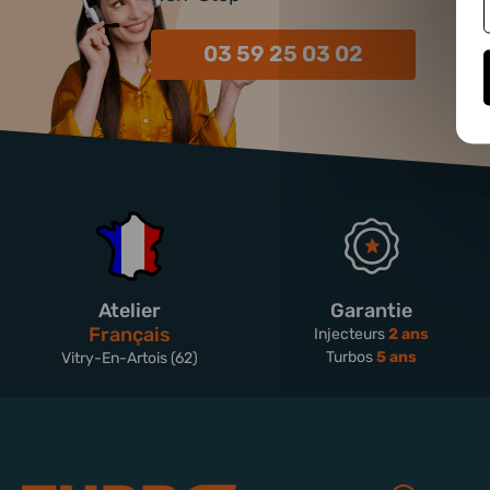
03 59 25 03 02
Atelier
Garantie
Français
Injecteurs
2 ans
Turbos
5 ans
Vitry-En-Artois (62)