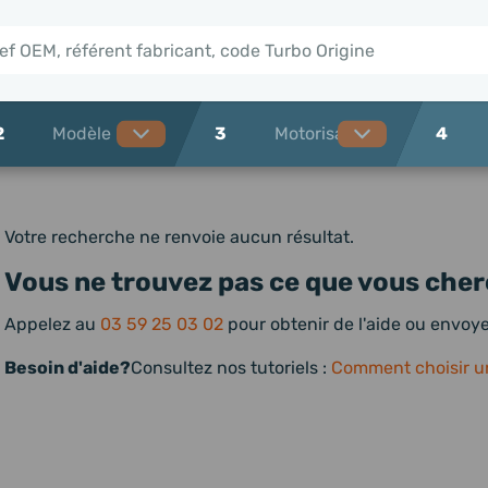
2
3
4
Votre recherche ne renvoie aucun résultat.
Vous ne trouvez pas ce que vous cher
Appelez au
03 59 25 03 02
pour obtenir de l'aide ou envo
Besoin d'aide?
Consultez nos tutoriels :
Comment choisir u