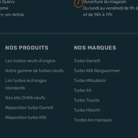
e Quiery
Ouverture du magasin
rome
Du lundi au vendredi de 9h 
ry-en-Artois
et de 14h à 17h
NOS PRODUITS
NOS MARQUES
Les turbos neufs d'origine
Turbo Garrett
Notre gamme de turbos neufs
Turbo KKK Borgwarnner
Les turbos échanges
Turbo Mitsubishi
standards
Turbo IHI
Nos kits CHRA neufs
Turbo Toyota
Réparation turbo Garrett
Turbo Hitachi
Réparation turbo KKK
Toutes les marques