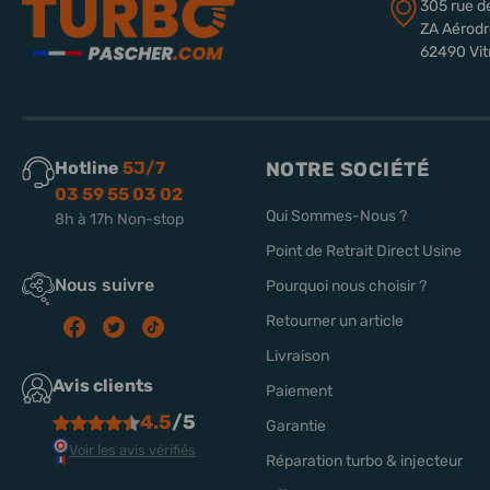
305 rue d
ZA Aérod
62490 Vit
Hotline
5J/7
NOTRE SOCIÉTÉ
03 59 55 03 02
Qui Sommes-Nous ?
8h à 17h Non-stop
Point de Retrait Direct Usine
Nous suivre
Pourquoi nous choisir ?
Retourner un article
Livraison
Avis clients
Paiement
4.5
/5
Garantie
Voir les avis vérifiés
Réparation turbo & injecteur