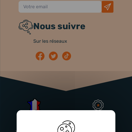
Nous suivre
Sur les réseaux
Atelier
Garantie
Français
Injecteurs
2 ans
Vitry-En-Artois (62)