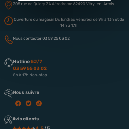
305 rue de Quiery
ZA Aérodrome
62490 Vitry-en-Artois
Ouverture du magasin
Du lundi au vendredi de 9h à 13h
et de
14h à 17h
Nous contacter
03 59 25 03 02
Hotline
5J/7
03 59 55 03 02
8h à 17h Non-stop
Nous suivre
Avis clients
4.5
/5