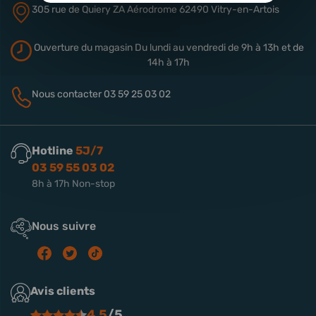
305 rue de Quiery
ZA Aérodrome
62490 Vitry-en-Artois
Ouverture du magasin
Du lundi au vendredi de 9h à 13h
et de
14h à 17h
Nous contacter
03 59 25 03 02
Hotline
5J/7
03 59 55 03 02
8h à 17h Non-stop
Nous suivre
Avis clients
4.5
/5