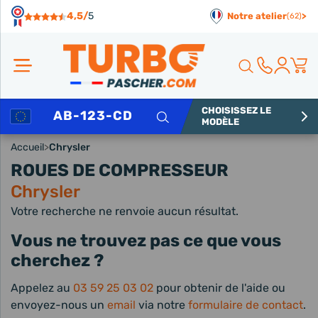
Panneau de gestion des cookies
4,5/
5
Notre atelier
>
(62)
CHOISISSEZ LE
Rechercher
MODÈLE
Accueil
>
Chrysler
ROUES DE COMPRESSEUR
Chrysler
Votre recherche ne renvoie aucun résultat.
Vous ne trouvez pas ce que vous
cherchez ?
Appelez au
03 59 25 03 02
pour obtenir de l'aide ou
envoyez-nous un
email
via notre
formulaire de contact
.