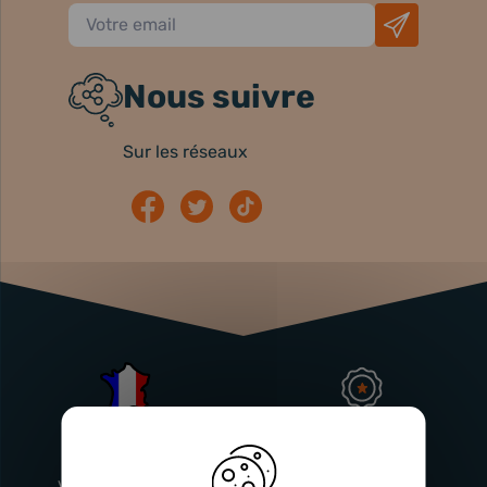
Nous suivre
Sur les réseaux
Atelier
Garantie
Français
Injecteurs
2 ans
Vitry-En-Artois (62)