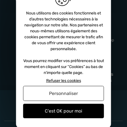
Turbos
5 ans
Nous utilisons des cookies fonctionnels et
d’autres technologies nécessaires à la
navigation sur notre site. Nos partenaires et
Livraison
Service client
nous-mêmes utilisons également des
rapide
professionnel
cookies permettant de mesurer le trafic afin
Sous 24h à 48h
De 8h à 17h Non-stop
de vous offrir une expérience client
personnalisée.
Vous pourrez modifier vos préférences à tout
moment en cliquant sur “Cookies” au bas de
Satisfait
Paiement en
n'importe quelle page.
remboursé
fois
x3
x4
x10
Sous 14 jours
Sécurisé, sans frais
Refuser les cookies
Personnaliser
C'est OK pour moi