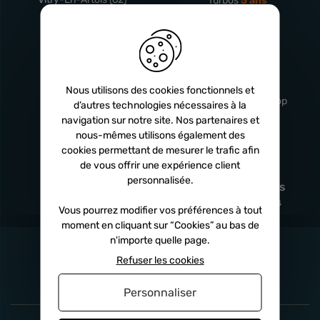
Turbos
5 ans
Livraison
Service client
rapide
professionnel
Nous utilisons des cookies fonctionnels et
Sous 24h à 48h
De 8h à 17h Non-stop
d’autres technologies nécessaires à la
navigation sur notre site. Nos partenaires et
nous-mêmes utilisons également des
cookies permettant de mesurer le trafic afin
de vous offrir une expérience client
Satisfait
Paiement en
personnalisée.
remboursé
fois
x3
x4
x10
Sous 14 jours
Sécurisé, sans frais
Vous pourrez modifier vos préférences à tout
moment en cliquant sur “Cookies” au bas de
n'importe quelle page.
Refuser les cookies
Personnaliser