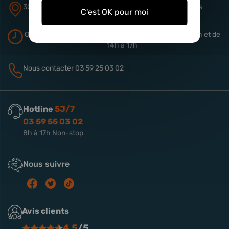
305 rue de Quiery
ZA Aérodrome
62490 Vitry-en-Artois
C'est OK pour moi
Ouverture du magasin
Du lundi au vendredi de 9h à 13h
et de
14h à 17h
Nous contacter
03 59 25 03 02
Hotline
5J/7
03 59 55 03 02
8h à 17h Non-stop
Nous suivre
Avis clients
4.5
/5