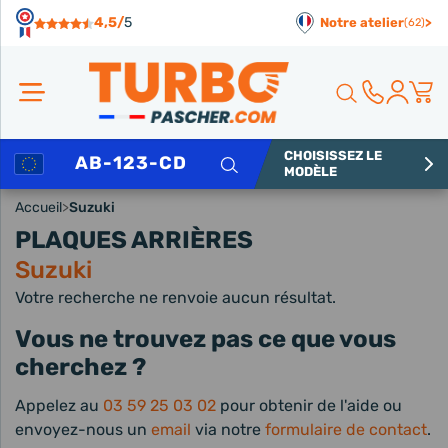
Panneau de gestion des cookies
4,5/
5
Notre atelier
>
(62)
CHOISISSEZ LE
Rechercher
MODÈLE
Accueil
>
Suzuki
PLAQUES ARRIÈRES
Suzuki
Votre recherche ne renvoie aucun résultat.
Vous ne trouvez pas ce que vous
cherchez ?
Appelez au
03 59 25 03 02
pour obtenir de l'aide ou
envoyez-nous un
email
via notre
formulaire de contact
.