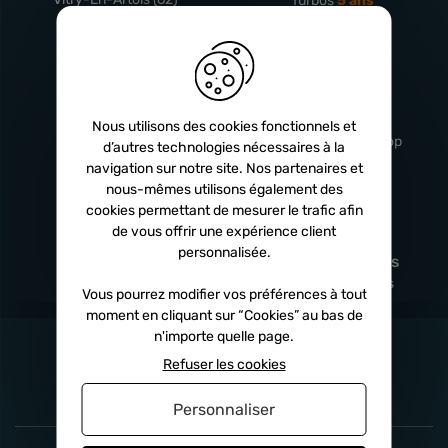
Turbos
5 ans
Livraison
Service client
rapide
professionnel
Nous utilisons des cookies fonctionnels et
Sous 24h à 48h
De 8h à 17h Non-stop
d’autres technologies nécessaires à la
navigation sur notre site. Nos partenaires et
nous-mêmes utilisons également des
cookies permettant de mesurer le trafic afin
de vous offrir une expérience client
Satisfait
Paiement en
personnalisée.
remboursé
fois
x3
x4
x10
Sous 14 jours
Sécurisé, sans frais
Vous pourrez modifier vos préférences à tout
moment en cliquant sur “Cookies” au bas de
n'importe quelle page.
Refuser les cookies
Personnaliser