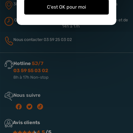
305 rue de Quiery
ZA Aérodrome
62490 Vitry-en-Artois
C'est OK pour moi
Ouverture du magasin
Du lundi au vendredi de 9h à 13h
et de
14h à 17h
Nous contacter
03 59 25 03 02
Hotline
5J/7
03 59 55 03 02
8h à 17h Non-stop
Nous suivre
Avis clients
4.5
/5