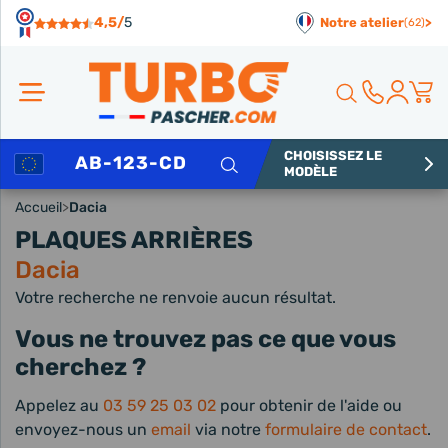
Panneau de gestion des cookies
4,5/
5
Notre atelier
>
(62)
CHOISISSEZ LE
Rechercher
MODÈLE
Accueil
>
Dacia
PLAQUES ARRIÈRES
Dacia
Votre recherche ne renvoie aucun résultat.
Vous ne trouvez pas ce que vous
cherchez ?
Appelez au
03 59 25 03 02
pour obtenir de l'aide ou
envoyez-nous un
email
via notre
formulaire de contact
.