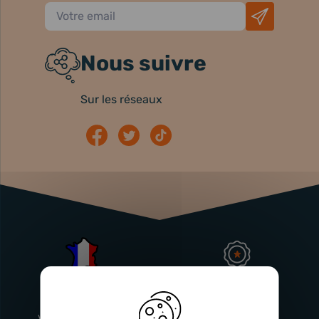
Nous suivre
Sur les réseaux
Atelier
Garantie
Français
Injecteurs
2 ans
Vitry-En-Artois (62)