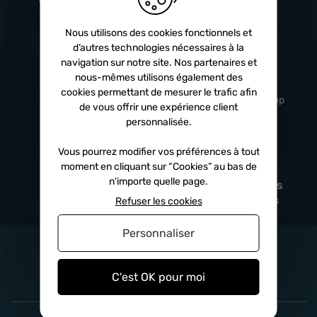
Turbos
5 ans
Nous utilisons des cookies fonctionnels et
d’autres technologies nécessaires à la
navigation sur notre site. Nos partenaires et
Livraison
Service client
nous-mêmes utilisons également des
rapide
professionnel
cookies permettant de mesurer le trafic afin
Sous 24h à 48h
De 8h à 17h Non-stop
de vous offrir une expérience client
personnalisée.
Vous pourrez modifier vos préférences à tout
moment en cliquant sur “Cookies” au bas de
Satisfait
Paiement en
n'importe quelle page.
remboursé
fois
x3
x4
x10
Sous 14 jours
Sécurisé, sans frais
Refuser les cookies
Personnaliser
C'est OK pour moi