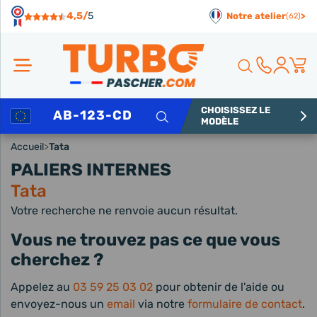
Panneau de gestion des cookies
4,5/
5
Notre atelier
>
(62)
CHOISISSEZ LE
Rechercher
MODÈLE
Accueil
>
Tata
PALIERS INTERNES
Tata
Votre recherche ne renvoie aucun résultat.
Vous ne trouvez pas ce que vous
cherchez ?
Appelez au
03 59 25 03 02
pour obtenir de l'aide ou
envoyez-nous un
email
via notre
formulaire de contact
.