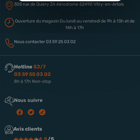
305 rue de Quiery
ZA Aérodrome
62490 Vitry-en-Artois
Ouverture du magasin
Du lundi au vendredi de 9h à 13h
et de
14h à 17h
Nous contacter
03 59 25 03 02
Hotline
5J/7
03 59 55 03 02
8h à 17h Non-stop
Nous suivre
Avis clients
4.5
/5