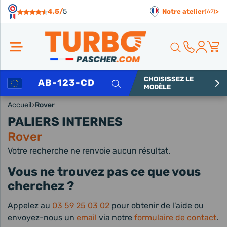
Panneau de gestion des cookies
4,5/
5
Notre atelier
>
(62)
CHOISISSEZ LE
Rechercher
MODÈLE
Accueil
>
Rover
PALIERS INTERNES
Rover
Votre recherche ne renvoie aucun résultat.
Vous ne trouvez pas ce que vous
cherchez ?
Appelez au
03 59 25 03 02
pour obtenir de l'aide ou
envoyez-nous un
email
via notre
formulaire de contact
.