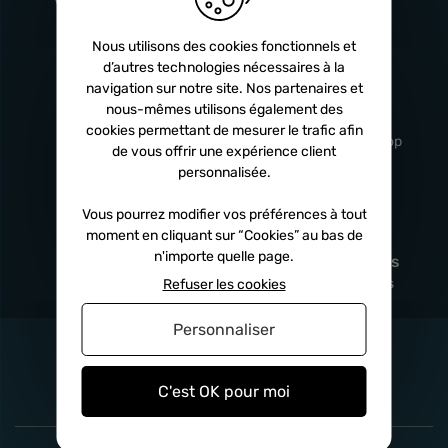
Turbos
5 ans
Nous utilisons des cookies fonctionnels et
d’autres technologies nécessaires à la
navigation sur notre site. Nos partenaires et
Livraison
Service client
nous-mêmes utilisons également des
rapide
professionnel
cookies permettant de mesurer le trafic afin
Sous 24h à 48h
De 8h à 17h Non-stop
de vous offrir une expérience client
personnalisée.
Vous pourrez modifier vos préférences à tout
moment en cliquant sur “Cookies” au bas de
Satisfait
Paiement en
n'importe quelle page.
remboursé
fois
x3
x4
x10
Sous 14 jours
Sécurisé, sans frais
Refuser les cookies
Personnaliser
C'est OK pour moi