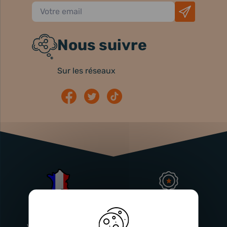
Nous suivre
Sur les réseaux
Atelier
Garantie
Français
Injecteurs
2 ans
Vitry-En-Artois (62)