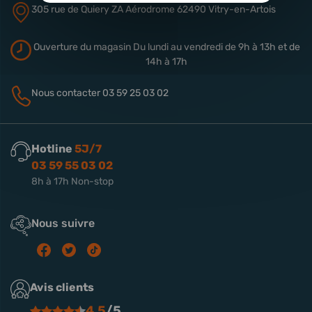
305 rue de Quiery
ZA Aérodrome
62490 Vitry-en-Artois
Ouverture du magasin
Du lundi au vendredi de 9h à 13h
et de
14h à 17h
Nous contacter
03 59 25 03 02
Hotline
5J/7
03 59 55 03 02
8h à 17h Non-stop
Nous suivre
Avis clients
4.5
/5