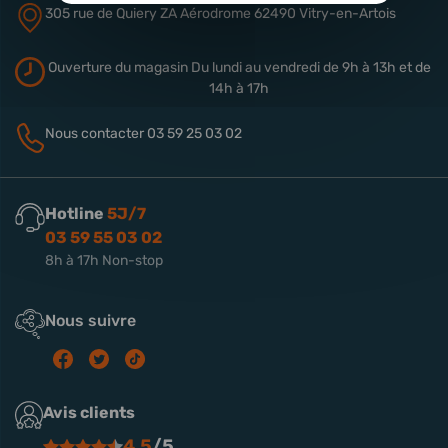
305 rue de Quiery
ZA Aérodrome
62490 Vitry-en-Artois
Ouverture du magasin
Du lundi au vendredi de 9h à 13h
et de
14h à 17h
Nous contacter
03 59 25 03 02
Hotline
5J/7
03 59 55 03 02
8h à 17h Non-stop
Nous suivre
Avis clients
4.5
/5