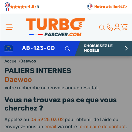
Panneau de gestion des cookies
4,5/
5
Notre atelier
>
(62)
CHOISISSEZ LE
Rechercher
MODÈLE
Accueil
>
Daewoo
PALIERS INTERNES
Daewoo
Votre recherche ne renvoie aucun résultat.
Vous ne trouvez pas ce que vous
cherchez ?
Appelez au
03 59 25 03 02
pour obtenir de l'aide ou
envoyez-nous un
email
via notre
formulaire de contact
.