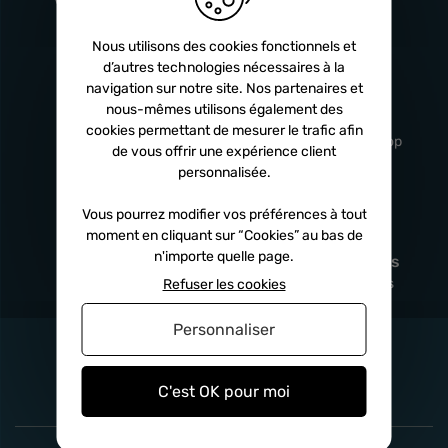
Turbos
5 ans
Nous utilisons des cookies fonctionnels et
d’autres technologies nécessaires à la
navigation sur notre site. Nos partenaires et
Livraison
Service client
nous-mêmes utilisons également des
rapide
professionnel
cookies permettant de mesurer le trafic afin
Sous 24h à 48h
De 8h à 17h Non-stop
de vous offrir une expérience client
personnalisée.
Vous pourrez modifier vos préférences à tout
moment en cliquant sur “Cookies” au bas de
Satisfait
Paiement en
n'importe quelle page.
remboursé
fois
x3
x4
x10
Sous 14 jours
Sécurisé, sans frais
Refuser les cookies
Personnaliser
C'est OK pour moi