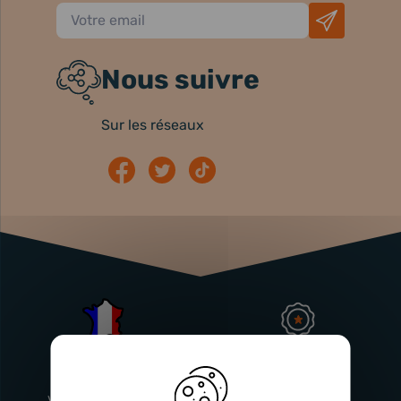
Nous suivre
Sur les réseaux
Atelier
Garantie
Français
Injecteurs
2 ans
Vitry-En-Artois (62)