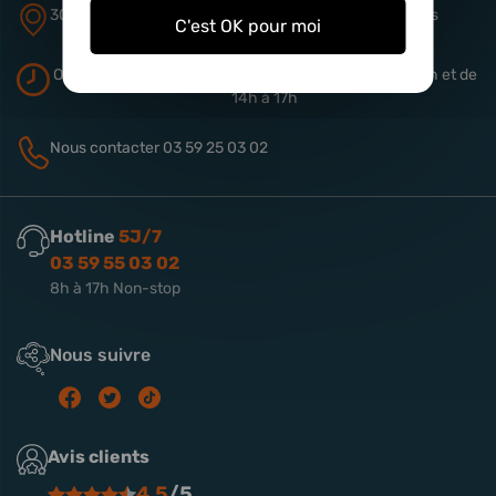
305 rue de Quiery
ZA Aérodrome
62490 Vitry-en-Artois
C'est OK pour moi
Ouverture du magasin
Du lundi au vendredi de 9h à 13h
et de
14h à 17h
Nous contacter
03 59 25 03 02
Hotline
5J/7
03 59 55 03 02
8h à 17h Non-stop
Nous suivre
Avis clients
4.5
/5