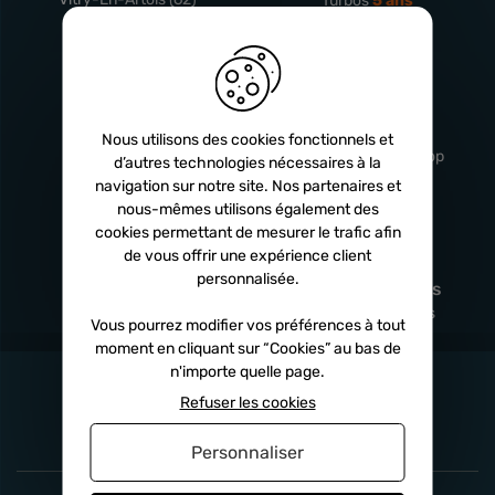
Turbos
5 ans
Livraison
Service client
rapide
professionnel
Nous utilisons des cookies fonctionnels et
Sous 24h à 48h
De 8h à 17h Non-stop
d’autres technologies nécessaires à la
navigation sur notre site. Nos partenaires et
nous-mêmes utilisons également des
cookies permettant de mesurer le trafic afin
de vous offrir une expérience client
Satisfait
Paiement en
personnalisée.
remboursé
fois
x3
x4
x10
Sous 14 jours
Sécurisé, sans frais
Vous pourrez modifier vos préférences à tout
moment en cliquant sur “Cookies” au bas de
n'importe quelle page.
Refuser les cookies
Personnaliser