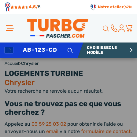
Panneau de gestion des cookies
4,5/
5
Notre atelier
>
(62)
CHOISISSEZ LE
Rechercher
MODÈLE
Accueil
>
Chrysler
LOGEMENTS TURBINE
Chrysler
Votre recherche ne renvoie aucun résultat.
Vous ne trouvez pas ce que vous
cherchez ?
Appelez au
03 59 25 03 02
pour obtenir de l'aide ou
envoyez-nous un
email
via notre
formulaire de contact
.