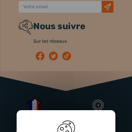
Nous suivre
Sur les réseaux
Atelier
Garantie
Français
Injecteurs
2 ans
Vitry-En-Artois (62)