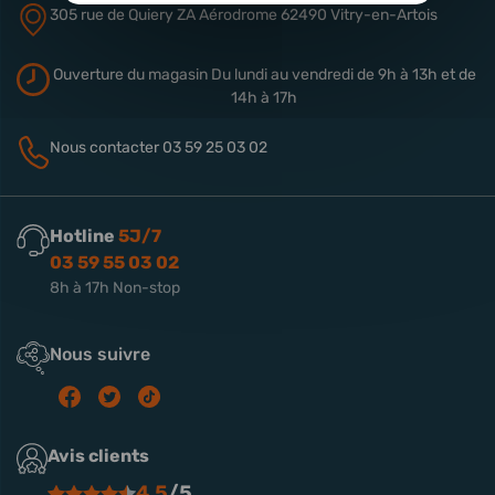
305 rue de Quiery
ZA Aérodrome
62490 Vitry-en-Artois
Ouverture du magasin
Du lundi au vendredi de 9h à 13h
et de
14h à 17h
Nous contacter
03 59 25 03 02
Hotline
5J/7
03 59 55 03 02
8h à 17h Non-stop
Nous suivre
Avis clients
4.5
/5