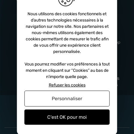
Turbos
5 ans
Nous utilisons des cookies fonctionnels et
d’autres technologies nécessaires à la
navigation sur notre site. Nos partenaires et
Livraison
Service client
nous-mêmes utilisons également des
rapide
professionnel
cookies permettant de mesurer le trafic afin
Sous 24h à 48h
De 8h à 17h Non-stop
de vous offrir une expérience client
personnalisée.
Vous pourrez modifier vos préférences à tout
moment en cliquant sur “Cookies” au bas de
Satisfait
Paiement en
n'importe quelle page.
remboursé
fois
x3
x4
x10
Sous 14 jours
Sécurisé, sans frais
Refuser les cookies
Personnaliser
C'est OK pour moi