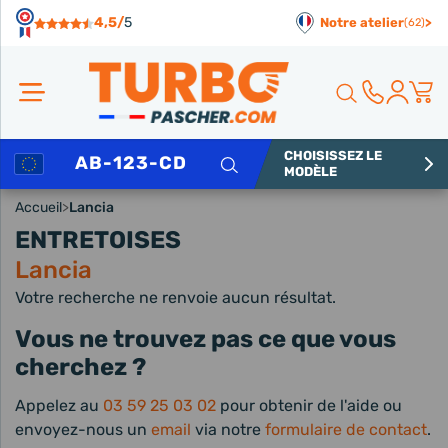
Panneau de gestion des cookies
4,5/
5
Notre atelier
>
(62)
CHOISISSEZ LE
Rechercher
MODÈLE
Accueil
>
Lancia
ENTRETOISES
Lancia
Votre recherche ne renvoie aucun résultat.
Vous ne trouvez pas ce que vous
cherchez ?
Appelez au
03 59 25 03 02
pour obtenir de l'aide ou
envoyez-nous un
email
via notre
formulaire de contact
.