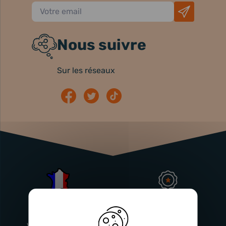
Nous suivre
Sur les réseaux
Atelier
Garantie
Français
Injecteurs
2 ans
Vitry-En-Artois (62)