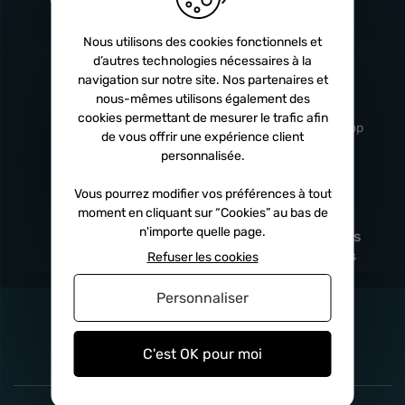
Turbos
5 ans
Nous utilisons des cookies fonctionnels et
d’autres technologies nécessaires à la
navigation sur notre site. Nos partenaires et
Livraison
Service client
nous-mêmes utilisons également des
rapide
professionnel
cookies permettant de mesurer le trafic afin
Sous 24h à 48h
De 8h à 17h Non-stop
de vous offrir une expérience client
personnalisée.
Vous pourrez modifier vos préférences à tout
moment en cliquant sur “Cookies” au bas de
Satisfait
Paiement en
n'importe quelle page.
remboursé
fois
x3
x4
x10
Sous 14 jours
Sécurisé, sans frais
Refuser les cookies
Personnaliser
C'est OK pour moi