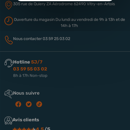
305 rue de Quiery
ZA Aérodrome
62490 Vitry-en-Artois
Ouverture du magasin
Du lundi au vendredi de 9h à 13h
et de
14h à 17h
Nous contacter
03 59 25 03 02
Hotline
5J/7
03 59 55 03 02
8h à 17h Non-stop
Nous suivre
Avis clients
4.5
/5