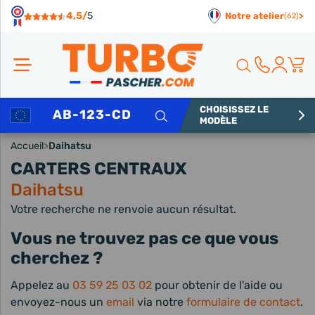
Panneau de gestion des cookies
4,5/
5
Notre atelier
>
(62)
CHOISISSEZ LE
Rechercher
MODÈLE
Accueil
>
Daihatsu
CARTERS CENTRAUX
Daihatsu
Votre recherche ne renvoie aucun résultat.
Vous ne trouvez pas ce que vous
cherchez ?
Appelez au
03 59 25 03 02
pour obtenir de l'aide ou
envoyez-nous un
email
via notre
formulaire de contact
.