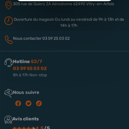
305 rue de Quiery
ZA Aérodrome
62490 Vitry-en-Artois
Ouverture du magasin
Du lundi au vendredi de 9h à 13h
et de
14h à 17h
Nous contacter
03 59 25 03 02
Hotline
5J/7
03 59 55 03 02
8h à 17h Non-stop
Nous suivre
Avis clients
4.5
/5