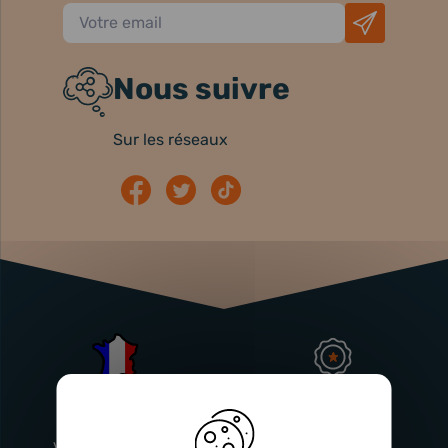
Nous suivre
Sur les réseaux
Atelier
Garantie
Français
Injecteurs
2 ans
Vitry-En-Artois (62)