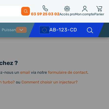
03 59 25 03 02
Accès pro
Mon compte
Panier
chez ?
yez-nous un
email
via notre
formulaire de contact
.
n turbo?
ou
Comment choisir un injecteur?