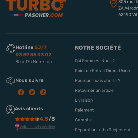
305 rue d
ZA Aérod
62490 Vit
Hotline
5J/7
NOTRE SOCIÉTÉ
03 59 55 03 02
Qui Sommes-Nous ?
8h à 17h Non-stop
Point de Retrait Direct Usine
Nous suivre
Pourquoi nous choisir ?
Retourner un article
Livraison
Avis clients
Paiement
4.5
/5
Garantie
Voir les avis vérifiés
Réparation turbo & injecteur