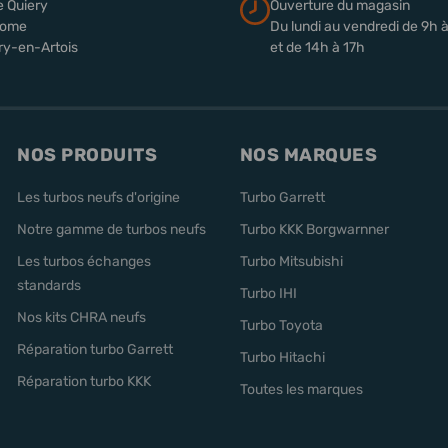
e Quiery
Ouverture du magasin
rome
Du lundi au vendredi de 9h 
ry-en-Artois
et de 14h à 17h
NOS PRODUITS
NOS MARQUES
Les turbos neufs d'origine
Turbo Garrett
Notre gamme de turbos neufs
Turbo KKK Borgwarnner
Les turbos échanges
Turbo Mitsubishi
standards
Turbo IHI
Nos kits CHRA neufs
Turbo Toyota
Réparation turbo Garrett
Turbo Hitachi
Réparation turbo KKK
Toutes les marques