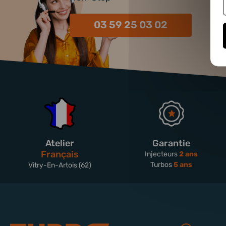
03 59 25 03 02
Atelier
Garantie
Français
Injecteurs
2 ans
Turbos
5 ans
Vitry-En-Artois (62)