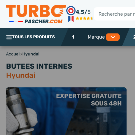
Panneau de gestion des cookies
4,5/
5
Rechercher
1
TOUS LES PRODUITS
Accueil
>
Hyundai
BUTEES INTERNES
Hyundai
EXPERTISE GRATUITE
SOUS 48H