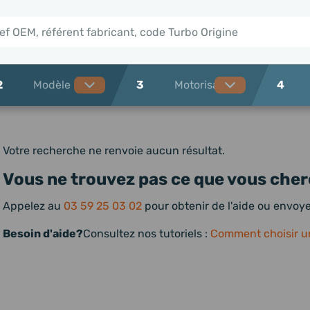
2
3
4
Votre recherche ne renvoie aucun résultat.
Vous ne trouvez pas ce que vous cher
Appelez au
03 59 25 03 02
pour obtenir de l'aide ou envo
Besoin d'aide?
Consultez nos tutoriels :
Comment choisir u