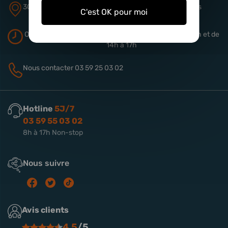
305 rue de Quiery
ZA Aérodrome
62490 Vitry-en-Artois
C'est OK pour moi
Ouverture du magasin
Du lundi au vendredi de 9h à 13h
et de
14h à 17h
Nous contacter
03 59 25 03 02
Hotline
5J/7
03 59 55 03 02
8h à 17h Non-stop
Nous suivre
Avis clients
4.5
/5