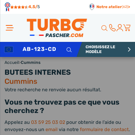
Panneau de gestion des cookies
4,5/
5
Notre atelier
>
(62)
CHOISISSEZ LE
Rechercher
MODÈLE
Accueil
>
Cummins
BUTEES INTERNES
Cummins
Votre recherche ne renvoie aucun résultat.
Vous ne trouvez pas ce que vous
cherchez ?
Appelez au
03 59 25 03 02
pour obtenir de l'aide ou
envoyez-nous un
email
via notre
formulaire de contact
.