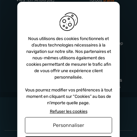
Turbos
5 ans
Livraison
Service client
rapide
professionnel
Nous utilisons des cookies fonctionnels et
Sous 24h à 48h
De 8h à 17h Non-stop
d’autres technologies nécessaires à la
navigation sur notre site. Nos partenaires et
nous-mêmes utilisons également des
cookies permettant de mesurer le trafic afin
de vous offrir une expérience client
Satisfait
Paiement en
personnalisée.
remboursé
fois
x3
x4
x10
Sous 14 jours
Sécurisé, sans frais
Vous pourrez modifier vos préférences à tout
moment en cliquant sur “Cookies” au bas de
n'importe quelle page.
Refuser les cookies
Personnaliser