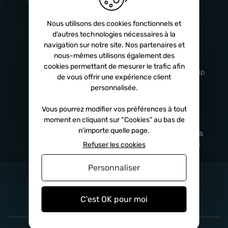
Turbos
5 ans
Nous utilisons des cookies fonctionnels et
d’autres technologies nécessaires à la
navigation sur notre site. Nos partenaires et
Livraison
Service client
nous-mêmes utilisons également des
rapide
professionnel
cookies permettant de mesurer le trafic afin
Sous 24h à 48h
De 8h à 17h Non-stop
de vous offrir une expérience client
personnalisée.
Vous pourrez modifier vos préférences à tout
moment en cliquant sur “Cookies” au bas de
Satisfait
Paiement en
n'importe quelle page.
remboursé
fois
x3
x4
x10
Sous 14 jours
Sécurisé, sans frais
Refuser les cookies
Personnaliser
C'est OK pour moi