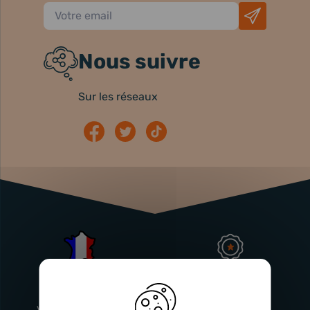
Nous suivre
Sur les réseaux
Atelier
Garantie
Français
Injecteurs
2 ans
Vitry-En-Artois (62)