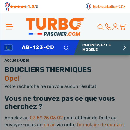
Panneau de gestion des cookies
4,5/
5
Notre atelier
>
(62)
CHOISISSEZ LE
Rechercher
MODÈLE
Accueil
>
Opel
BOUCLIERS THERMIQUES
Opel
Votre recherche ne renvoie aucun résultat.
Vous ne trouvez pas ce que vous
cherchez ?
Appelez au
03 59 25 03 02
pour obtenir de l'aide ou
envoyez-nous un
email
via notre
formulaire de contact
.