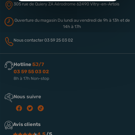
305 rue de Quiery
ZA Aérodrome
62490 Vitry-en-Artois
Ouverture du magasin
Du lundi au vendredi de 9h à 13h
et de
14h à 17h
Nous contacter
03 59 25 03 02
Hotline
5J/7
03 59 55 03 02
8h à 17h Non-stop
Nous suivre
Avis clients
4.5
/5