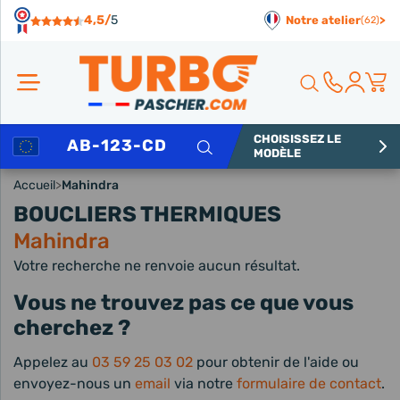
Panneau de gestion des cookies
4,5/
5
Notre atelier
>
(62)
CHOISISSEZ LE
Rechercher
MODÈLE
Accueil
>
Mahindra
BOUCLIERS THERMIQUES
Mahindra
Votre recherche ne renvoie aucun résultat.
Vous ne trouvez pas ce que vous
cherchez ?
Appelez au
03 59 25 03 02
pour obtenir de l'aide ou
envoyez-nous un
email
via notre
formulaire de contact
.