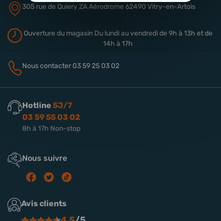
305 rue de Quiery
ZA Aérodrome
62490 Vitry-en-Artois
Ouverture du magasin
Du lundi au vendredi de 9h à 13h
et de
14h à 17h
Nous contacter
03 59 25 03 02
Hotline
5J/7
03 59 55 03 02
8h à 17h Non-stop
Nous suivre
Avis clients
4.5
/5