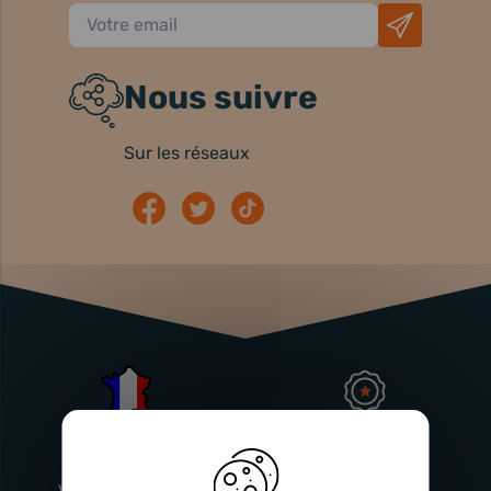
Nous suivre
Sur les réseaux
Atelier
Garantie
Français
Injecteurs
2 ans
Vitry-En-Artois (62)