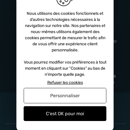
Turbos
5 ans
Nous utilisons des cookies fonctionnels et
d’autres technologies nécessaires à la
navigation sur notre site. Nos partenaires et
Livraison
Service client
nous-mêmes utilisons également des
rapide
professionnel
cookies permettant de mesurer le trafic afin
Sous 24h à 48h
De 8h à 17h Non-stop
de vous offrir une expérience client
personnalisée.
Vous pourrez modifier vos préférences à tout
moment en cliquant sur “Cookies” au bas de
Satisfait
Paiement en
n'importe quelle page.
remboursé
fois
x3
x4
x10
Sous 14 jours
Sécurisé, sans frais
Refuser les cookies
Personnaliser
C'est OK pour moi