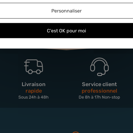
Personnaliser
C'est OK pour moi
Livraison
Service client
rapide
professionnel
Sous 24h à 48h
De 8h à 17h Non-stop