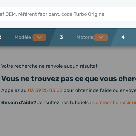
2
3
4
Votre recherche ne renvoie aucun résultat.
Vous ne trouvez pas ce que vous cher
Appelez au
03 59 25 03 02
pour obtenir de l'aide ou envo
Besoin d'aide?
Consultez nos tutoriels :
Comment choisir u