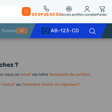
03 59 25 03 02
Accès pro
Mon compte
Panier
chez ?
yez-nous un
email
via notre
formulaire de contact
.
n turbo?
ou
Comment choisir un injecteur?