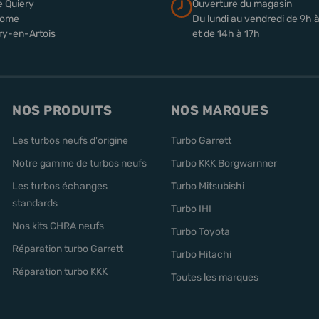
e Quiery
Ouverture du magasin
rome
Du lundi au vendredi de 9h 
ry-en-Artois
et de 14h à 17h
NOS PRODUITS
NOS MARQUES
Les turbos neufs d'origine
Turbo Garrett
Notre gamme de turbos neufs
Turbo KKK Borgwarnner
Les turbos échanges
Turbo Mitsubishi
standards
Turbo IHI
Nos kits CHRA neufs
Turbo Toyota
Réparation turbo Garrett
Turbo Hitachi
Réparation turbo KKK
Toutes les marques