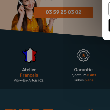
03 59 25 03 02
Atelier
Garantie
Français
Injecteurs
2 ans
Turbos
5 ans
Vitry-En-Artois (62)