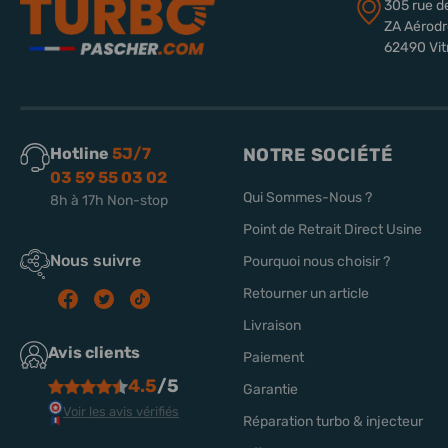
305 rue d
ZA Aérod
62490 Vit
Hotline
5J/7
NOTRE SOCIÉTÉ
03 59 55 03 02
Qui Sommes-Nous ?
8h à 17h Non-stop
Point de Retrait Direct Usine
Nous suivre
Pourquoi nous choisir ?
Retourner un article
Livraison
Avis clients
Paiement
4.5
/5
Garantie
Voir les avis vérifiés
Réparation turbo & injecteur