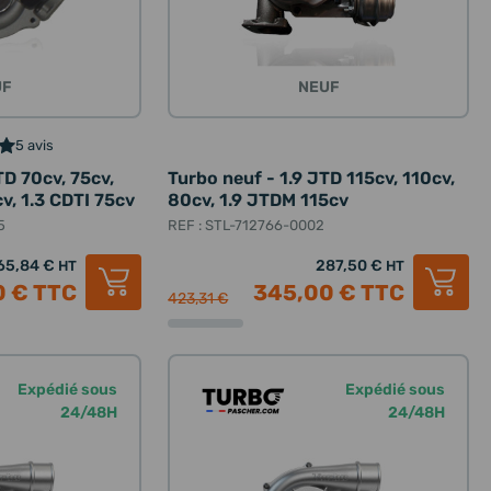
UF
NEUF
5 avis
TD 70cv, 75cv,
Turbo neuf - 1.9 JTD 115cv, 110cv,
v, 1.3 CDTI 75cv
80cv, 1.9 JTDM 115cv
5
REF : STL-712766-0002
65,84 €
287,50 €
HT
HT
0 €
TTC
345,00 €
TTC
423,31 €
Expédié sous
Expédié sous
24/48H
24/48H