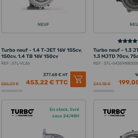
NEUF
NE
Turbo neuf - 1.4 T-JET 16V 155cv,
Turbo neuf - 1.3 J
150cv, 1.4 TB 16V 150cv
1.3 MJTD 70cv, 75c
REF : STL-VL36
REF : STL-5435988000
377,68 €
1
HT
453,22 €
TTC
199,0
556,09 €
244,18 €
En stock, livré
sous 24/48H