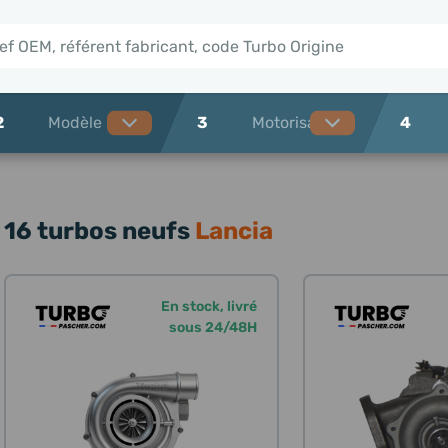
2
3
4
16 turbos neufs
Lancia
En stock, livré
sous 24/48H