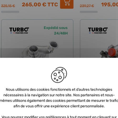
265,00 €
TTC
195,0
325,15 €
239,27 €
Expédié sous
24/48H
NEUF
NE
Nous utilisons des cookies fonctionnels et d’autres technologies
nécessaires à la navigation sur notre site. Nos partenaires et nous-
mêmes utilisons également des cookies permettant de mesurer le trafi
afin de vous offrir une expérience client personnalisée.
Turbo neuf - 1.9 JTDM 140cv,
Turbo neuf - 2.2 H
126cv, 136cv, 1.9 JTD 140cv, 126cv,
2.2 JTD 128cv
Vous pourrez modifier vos préférences à tout moment en cliquant sur