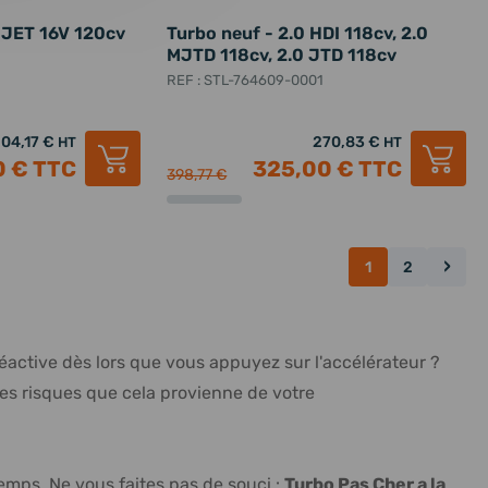
T-JET 16V 120cv
Turbo neuf - 2.0 HDI 118cv, 2.0
MJTD 118cv, 2.0 JTD 118cv
REF : STL-764609-0001
04,17 €
270,83 €
HT
HT
0 €
TTC
325,00 €
TTC
398,77 €
›
1
2
 réactive dès lors que vous appuyez sur l'accélérateur ?
es risques que cela provienne de votre
temps
. Ne vous faites pas de souci :
Turbo Pas Cher a la