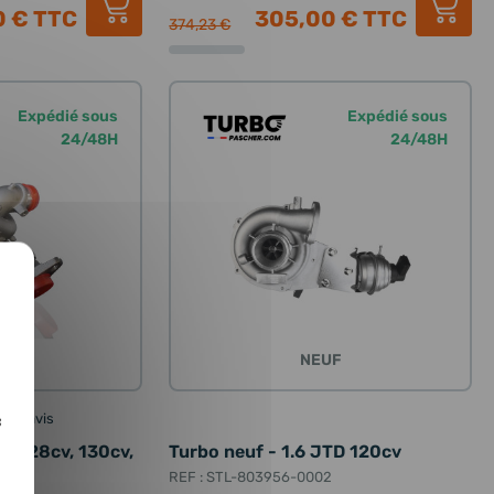
0 €
TTC
305,00 €
TTC
374,23 €
Expédié sous
Expédié sous
24/48H
24/48H
UF
NEUF
2 avis
c
DI 128cv, 130cv,
Turbo neuf - 1.6 JTD 120cv
REF : STL-803956-0002