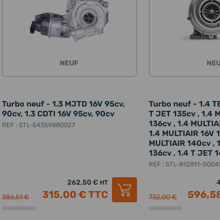
NEUF
NE
Turbo neuf - 1.3 MJTD 16V 95cv,
Turbo neuf - 1.4 TB
90cv, 1.3 CDTI 16V 95cv, 90cv
T JET 135cv , 1.4 
136cv , 1.4 MULTIA
REF : STL-54359880027
1.4 MULTIAIR 16V 1
MULTIAIR 140cv , 
136cv , 1.4 T JET 
REF : STL-812811-5004
262,50 €
HT
315,00 €
TTC
596,5
386,51 €
732,00 €