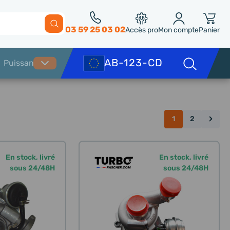
03 59 25 03 02
Accès pro
Mon compte
Panier
›
1
2
En stock, livré
En stock, livré
sous 24/48H
sous 24/48H