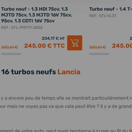
Turbo neuf - 1.3 HDI 75cv, 1.3
Turbo neuf - 1.4 
MJTD 75cv, 1.3 MJTD 16V 75cv,
REF : STL-VL37
95cv, 1.3 CDTI 16V 75cv
REF : STL-799171-0002
204,17 €
2
HT
245,00 €
TTC
245,0
300,61 €
300,61 €
16 turbos neufs
Lancia
'il y a encore peu de temps elle se montrait particulièrement
r mais ne voyez pas ce que cela peut être ? Il y a de grand
ment de votre auto, peut avoir tendance à s'user au fil du 