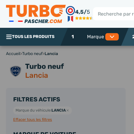
Panneau de gestion des cookies
4,5/
5
Rechercher
1
TOUS LES PRODUITS
Accueil
>
Turbo neuf
>
Lancia
Turbo neuf
Lancia
FILTRES ACTIFS
Marque du véhicule:
LANCIA
Effacer tous les filtres