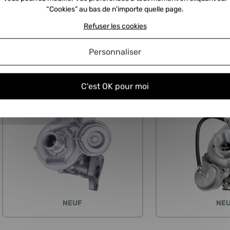
136cv, 150cv
REF : STL-707240-0003
“Cookies” au bas de n'importe quelle page.
REF : STL-716665-0002
Refuser les cookies
220,83 €
2
HT
265,00 €
TTC
279,0
325,15 €
342,34 €
Personnaliser
C'est OK pour moi
Expédié sous
24/48H
NEUF
NE