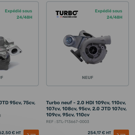
Expédié sous
Expédié sous
24/48H
24/48H
UF
NEUF
JTD 95cv, 75cv,
Turbo neuf - 2.0 HDI 109cv, 110cv,
107cv, 108cv, 95cv, 2.0 JTD 107cv,
109cv, 95cv, 110cv
8
REF : STL-713667-0003
62,50 €
254,17 €
HT
HT