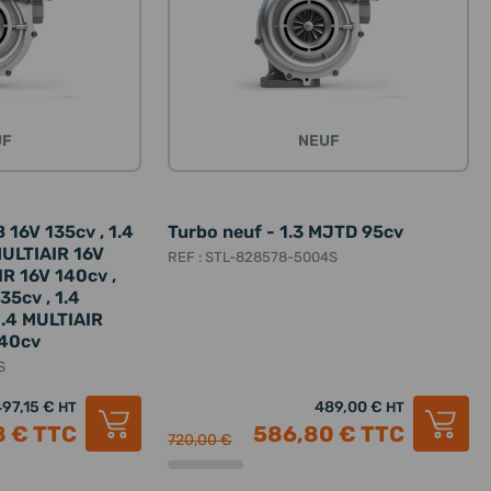
UF
NEUF
 16V 135cv , 1.4
Turbo neuf - 1.3 MJTD 95cv
MULTIAIR 16V
REF : STL-828578-5004S
IR 16V 140cv ,
35cv , 1.4
1.4 MULTIAIR
140cv
S
497,15 €
489,00 €
HT
HT
8 €
TTC
586,80 €
TTC
720,00 €