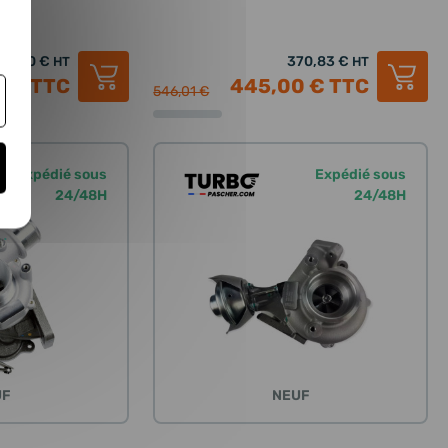
32,50 €
370,83 €
HT
HT
0 €
TTC
445,00 €
TTC
546,01 €
Expédié sous
Expédié sous
24/48H
24/48H
UF
NEUF