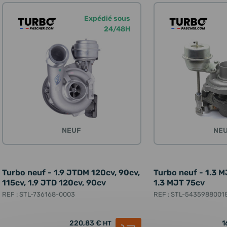
Expédié sous
24/48H
NEUF
NE
Turbo neuf - 1.9 JTDM 120cv, 90cv,
Turbo neuf - 1.3 M
115cv, 1.9 JTD 120cv, 90cv
1.3 MJT 75cv
REF : STL-736168-0003
REF : STL-5435988001
220,83 €
1
HT