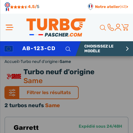
Panneau de gestion des cookies
4,5/
5
Notre atelier
>
(62)
CHOISISSEZ LE
Rechercher
MODÈLE
Accueil
>
Turbo neuf d'origine
>
Same
Turbo neuf d'origine
Same
Filtrer les résultats
2 turbos neufs
Same
Expédié sous 24/48H