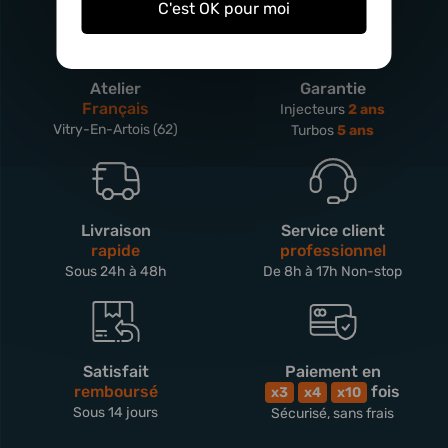
C'est OK pour moi
Atelier
Garantie
Français
Injecteurs
2 ans
Vitry-En-Artois (62)
Turbos
5 ans
Livraison
Service client
rapide
professionnel
Sous 24h à 48h
De 8h à 17h Non-stop
Satisfait
Paiement en
remboursé
fois
x3
x4
x10
Sous 14 jours
Sécurisé, sans frais