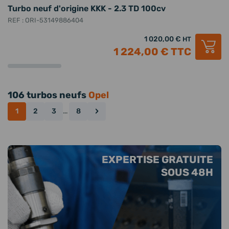
Turbo neuf d'origine KKK - 2.3 TD 100cv
REF : ORI-53149886404
1 020,00 €
HT
1 224,00 €
TTC
106 turbos neufs
Opel
›
1
2
3
…
8
EXPERTISE GRATUITE
SOUS 48H