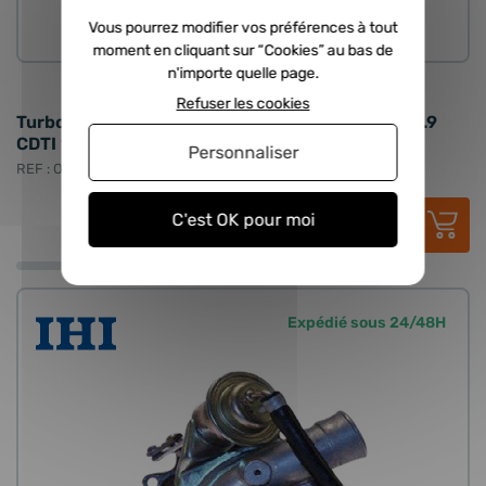
Vous pourrez modifier vos préférences à tout
ORIGINE
moment en cliquant sur “Cookies” au bas de
n'importe quelle page.
Refuser les cookies
Turbo neuf d'origine GARRETT - 1.9 JTD 150cv, 1.9
CDTI 150cv
Personnaliser
REF : ORI-773720-0001
968,42 €
HT
C'est OK pour moi
1 162,10 €
TTC
Expédié sous 24/48H