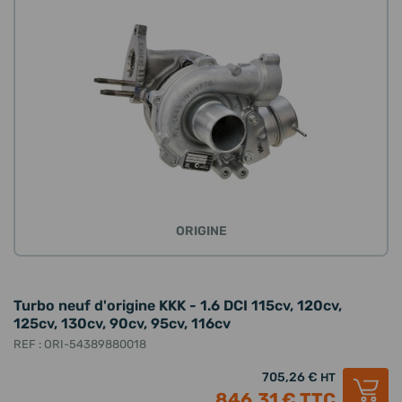
ORIGINE
Turbo neuf d'origine KKK - 1.6 DCI 115cv, 120cv,
125cv, 130cv, 90cv, 95cv, 116cv
REF : ORI-54389880018
705,26 €
HT
846,31 €
TTC