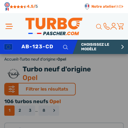
Panneau de gestion des cookies
4,5/
5
Notre atelier
>
(62)
CHOISISSEZ LE
Rechercher
MODÈLE
Accueil
>
Turbo neuf d'origine
>
Opel
Turbo neuf d'origine
Opel
Filtrer les résultats
106 turbos neufs
Opel
›
1
2
3
…
8