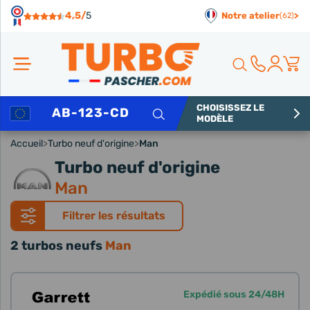
Panneau de gestion des cookies
4,5/
5
Notre atelier
>
(62)
CHOISISSEZ LE
Rechercher
MODÈLE
Accueil
>
Turbo neuf d'origine
>
Man
Turbo neuf d'origine
Man
Filtrer les résultats
2 turbos neufs
Man
Expédié sous 24/48H