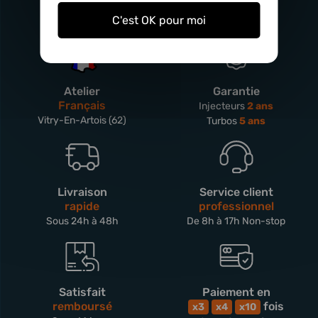
C'est OK pour moi
Atelier
Garantie
Français
Injecteurs
2 ans
Vitry-En-Artois (62)
Turbos
5 ans
Livraison
Service client
rapide
professionnel
Sous 24h à 48h
De 8h à 17h Non-stop
Satisfait
Paiement en
remboursé
fois
x3
x4
x10