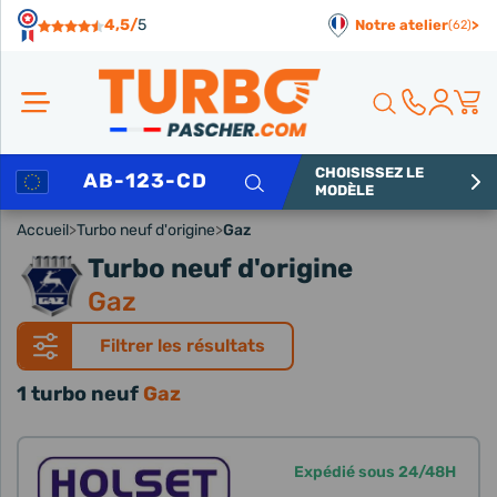
Panneau de gestion des cookies
4,5/
5
Notre atelier
>
(62)
CHOISISSEZ LE
Rechercher
MODÈLE
Accueil
>
Turbo neuf d'origine
>
Gaz
Turbo neuf d'origine
Gaz
Filtrer les résultats
1 turbo neuf
Gaz
Expédié sous 24/48H