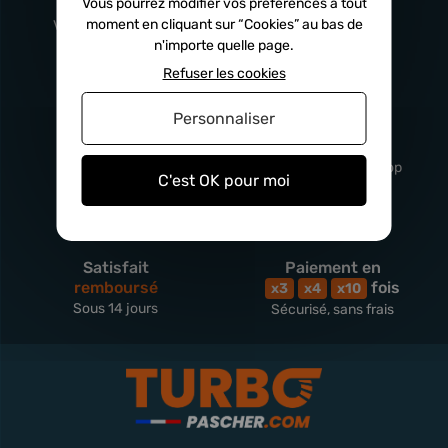
Français
Vous pourrez modifier vos préférences à tout
Injecteurs
2 ans
moment en cliquant sur “Cookies” au bas de
Vitry-En-Artois (62)
Turbos
5 ans
n'importe quelle page.
Refuser les cookies
Personnaliser
Livraison
Service client
rapide
professionnel
Sous 24h à 48h
De 8h à 17h Non-stop
C'est OK pour moi
Satisfait
Paiement en
remboursé
fois
x3
x4
x10
Sous 14 jours
Sécurisé, sans frais