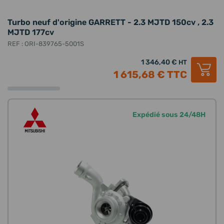
Turbo neuf d'origine GARRETT - 2.3 MJTD 150cv , 2.3
MJTD 177cv
REF : ORI-839765-5001S
1 346,40 €
HT
1 615,68 €
TTC
Expédié sous 24/48H