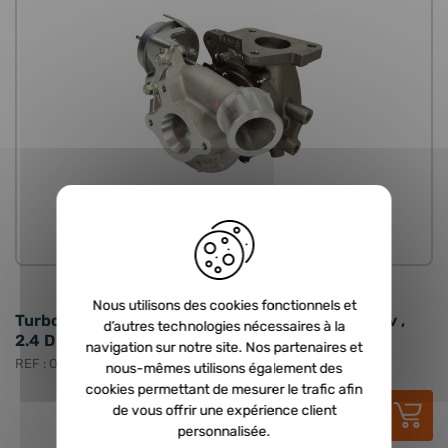
ORIGINE
Nous utilisons des cookies fonctionnels et
Turbo neuf d'origine MITSUBISHI - 2.4 D ID 154cv ,
d’autres technologies nécessaires à la
2.4 D ID 181cv
navigation sur notre site. Nos partenaires et
REF : ORI-49335-01412
nous-mêmes utilisons également des
cookies permettant de mesurer le trafic afin
1 285,20 €
HT
de vous offrir une expérience client
1 542,24 €
TTC
personnalisée.