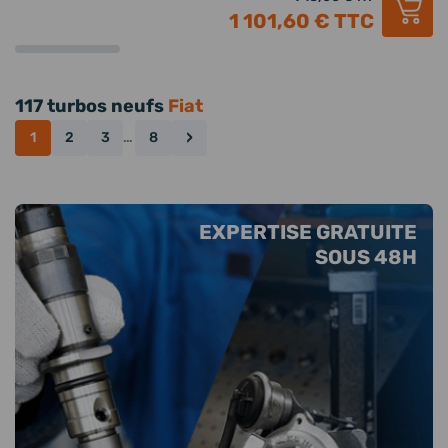
1 101,60 €
TTC
117 turbos neufs
Fiat
›
1
2
3
…
8
EXPERTISE GRATUITE
SOUS 48H