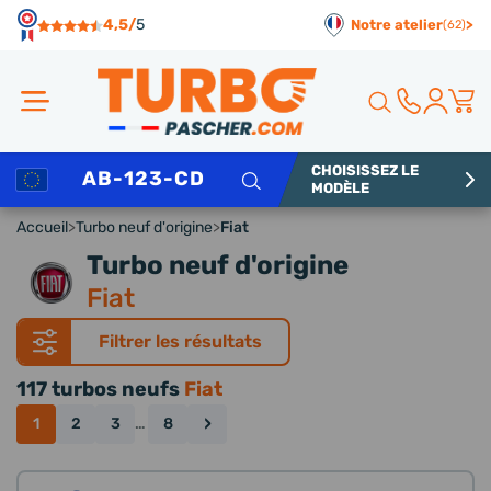
Panneau de gestion des cookies
4,5/
5
Notre atelier
>
(62)
CHOISISSEZ LE
Rechercher
MODÈLE
Accueil
>
Turbo neuf d'origine
>
Fiat
Turbo neuf d'origine
Fiat
Filtrer les résultats
117 turbos neufs
Fiat
›
1
2
3
…
8