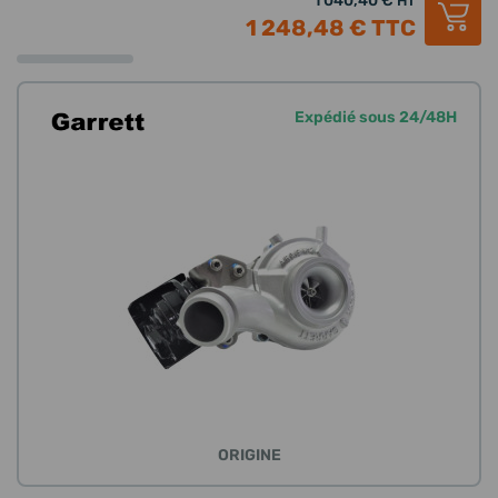
1 040,40 €
HT
1 248,48 €
TTC
Expédié sous 24/48H
ORIGINE