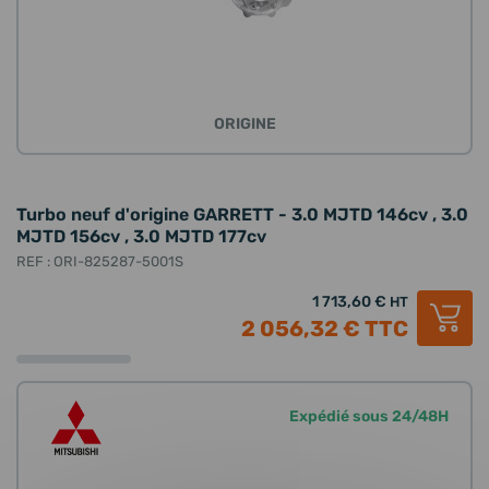
ORIGINE
Turbo neuf d'origine GARRETT - 3.0 MJTD 146cv , 3.0
MJTD 156cv , 3.0 MJTD 177cv
REF : ORI-825287-5001S
1 713,60 €
HT
2 056,32 €
TTC
Expédié sous 24/48H