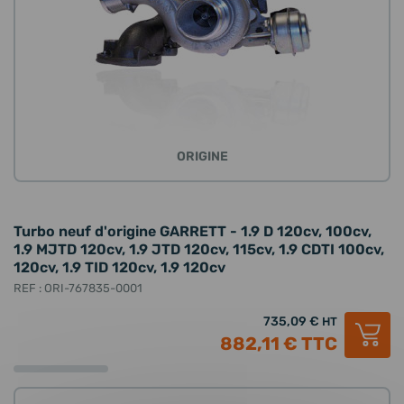
ORIGINE
Turbo neuf d'origine GARRETT - 1.9 D 120cv, 100cv,
1.9 MJTD 120cv, 1.9 JTD 120cv, 115cv, 1.9 CDTI 100cv,
120cv, 1.9 TID 120cv, 1.9 120cv
REF : ORI-767835-0001
735,09 €
HT
882,11 €
TTC