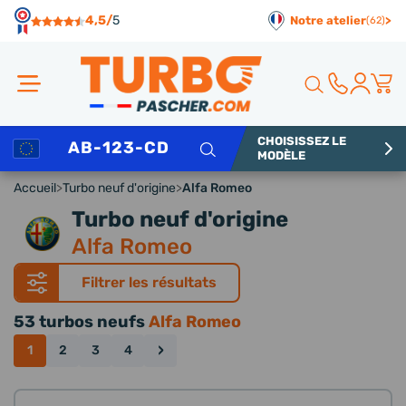
Panneau de gestion des cookies
4,5/
5
Notre atelier
>
(62)
CHOISISSEZ LE
Rechercher
MODÈLE
Accueil
>
Turbo neuf d'origine
>
Alfa Romeo
Turbo neuf d'origine
Alfa Romeo
Filtrer les résultats
53 turbos neufs
Alfa Romeo
›
1
2
3
4