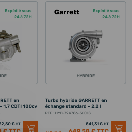
Expédié sous
Expédié sous
24 à 72H
24 à 72H
IDE
HYBRIDE
RRETT en
Turbo hybride GARRETT en
- 1.7 CDTI 100cv
échange standard - 2.2 I
5
REF : HYB-794786-5001S
32,50 €
541,31 €
HT
HT
0 €
TTC
649,58 €
TTC