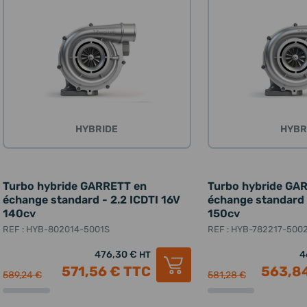
HYBRIDE
HYBR
Turbo hybride GARRETT en
Turbo hybride GA
échange standard - 2.2 ICDTI 16V
échange standard 
140cv
150cv
REF : HYB-802014-5001S
REF : HYB-782217-500
476,30 €
4
HT
571,56 €
TTC
563,8
589,24 €
581,28 €