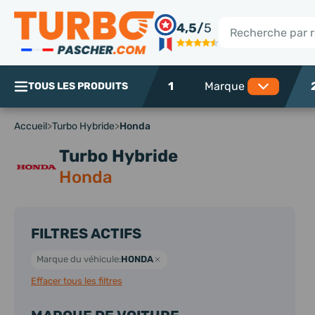
Panneau de gestion des cookies
4,5/
5
Rechercher
1
TOUS LES PRODUITS
Accueil
>
Turbo Hybride
>
Honda
Turbo Hybride
Honda
FILTRES ACTIFS
Marque du véhicule:
HONDA
Effacer tous les filtres