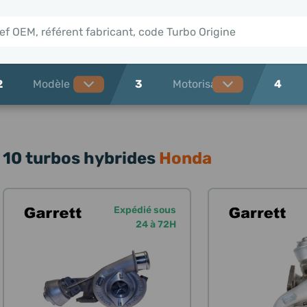
2
3
4
10 turbos hybrides
Honda
Expédié sous
24 à 72H