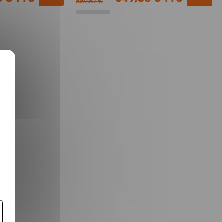
669,67 €
c