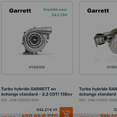
Expédié sous
24 à 72H
HYBRIDE
HYBR
Turbo hybride GARRETT en
Turbo hybride GA
échange standard - 2.2 CDTI 138cv
échange standard 
REF : HYB-702013-0001
REF : HYB-721875-000
542,21 €
3
HT
650,65 €
TTC
399,0