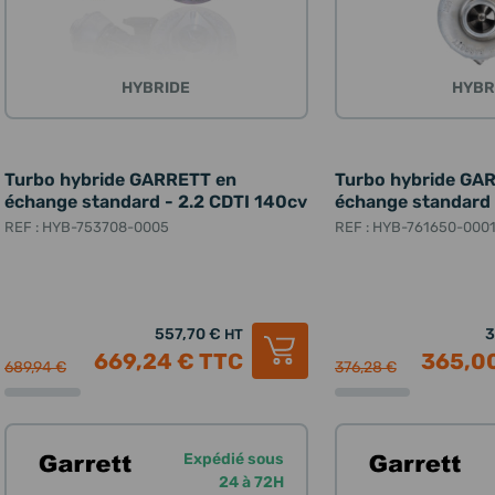
HYBRIDE
HYBR
Turbo hybride GARRETT en
Turbo hybride GA
échange standard - 2.2 CDTI 140cv
échange standard 
REF : HYB-753708-0005
REF : HYB-761650-000
557,70 €
3
HT
669,24 €
TTC
365,0
689,94 €
376,28 €
Expédié sous
24 à 72H