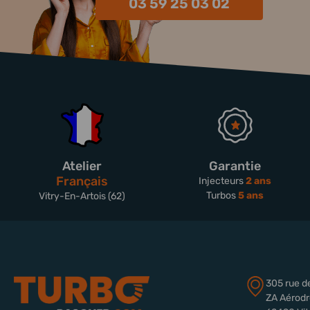
03 59 25 03 02
Atelier
Garantie
Français
Injecteurs
2 ans
Turbos
5 ans
Vitry-En-Artois (62)
305 rue d
ZA Aérod