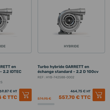
IDE
HYBRIDE
RRETT en
Turbo hybride GARRETT en
- 2.2 IDTEC
échange standard - 2.2 D 100cv
REF : HYB-742588-0002
2S
69,87 €
464,75 €
HT
HT
4 €
TTC
557,70 €
TTC
574,95 €