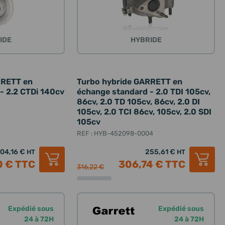
IDE
HYBRIDE
RRETT en
Turbo hybride GARRETT en
- 2.2 CTDi 140cv
échange standard - 2.0 TDI 105cv,
86cv, 2.0 TD 105cv, 86cv, 2.0 DI
1
105cv, 2.0 TCI 86cv, 105cv, 2.0 SDI
105cv
REF : HYB-452098-0004
04,16 €
255,61 €
HT
HT
0 €
TTC
306,74 €
TTC
316,22 €
Expédié sous
Expédié sous
24 à 72H
24 à 72H