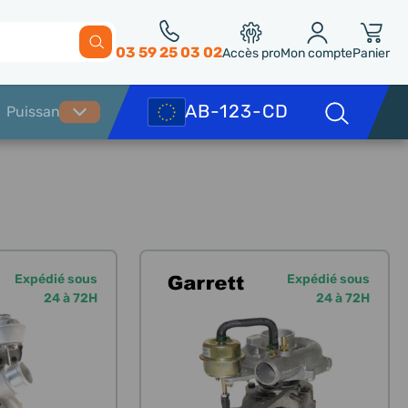
03 59 25 03 02
Accès pro
Mon compte
Panier
Expédié sous
Expédié sous
24 à 72H
24 à 72H