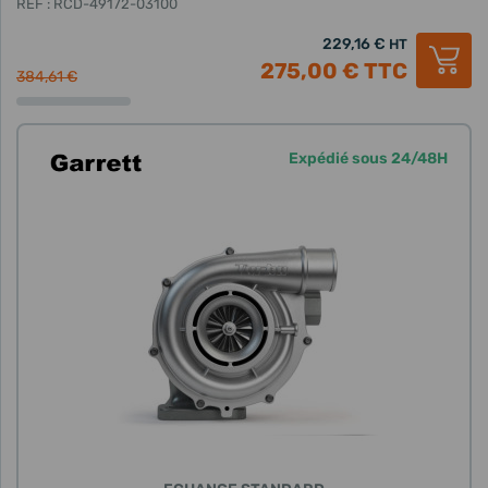
REF : RCD-49172-03100
229,16 €
HT
275,00 €
TTC
384,61 €
Expédié sous 24/48H