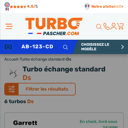
Panneau de gestion des cookies
4,5/
5
Notre atelier
>
(62)
CHOISISSEZ LE
Rechercher
MODÈLE
Accueil
>
Turbo échange standard
>
Ds
Turbo échange standard
Ds
Filtrer les résultats
6 turbos
Ds
En stock, livré sous
24/48H