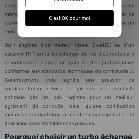
contrôle garantit un fonctionnement stable du turbo,
même à très haute vitesse de rotation, et permet de
C'est OK pour moi
retrouver la fiabilité et la réactivité attendues sur un
moteur DS.
Qu’il s’agisse d’un moteur diesel BlueHDi ou d’un
essence THP, un turbo échange standard correctement
reconditionné permet de garantir des performances
conformes aux standards techniques du constructeur.
Concrètement, cela signifie une pression de
suralimentation précise et calibrée, une réactivité
optimale dès les bas régimes pour un meilleur
agrément de conduite, ainsi qu’une combustion
maîtrisée qui contribue à maintenir consommation et
émissions dans les tolérances prévues.
Pourquoi choisir un turbo échange