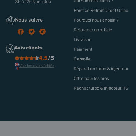
Qui Sommes-Nous ?
8h à 17h Non-stop
Point de Retrait Direct Usine
Nous suivre
Pourquoi nous choisir ?
Retourner un article
Livraison
Avis clients
Paiement
4.5
/5
Garantie
Voir les avis vérifiés
Réparation turbo & injecteur
Offre pour les pros
Rachat turbo & injecteur HS