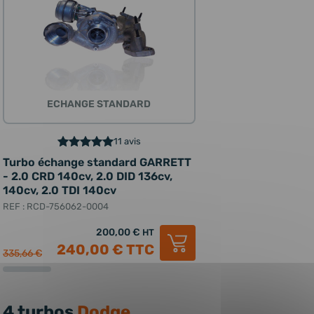
ECHANGE STANDARD
11 avis
Turbo échange standard GARRETT
- 2.0 CRD 140cv, 2.0 DID 136cv,
140cv, 2.0 TDI 140cv
REF : RCD-756062-0004
200,00 €
HT
240,00 €
TTC
335,66 €
4 turbos
Dodge