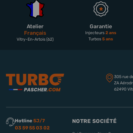
Atelier
Garantie
Français
Injecteurs
2 ans
Turbos
5 ans
Vitry-En-Artois (62)
305 rue d
ZA Aérod
62490 Vit
Hotline
5J/7
NOTRE SOCIÉTÉ
03 59 55 03 02