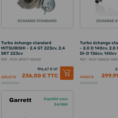
ECHANGE STANDARD
ECHANGE 
Turbo échange standard
Turbo échange st
MITSUBISHI - 2.4 GT 223cv, 2.4
- 2.0 D 140cv, 2.0
SRT 223cv
DI-D 136cv, 140cv
REF : RCD-49377-00240
REF : RCD-768652-000
196,67 €
2
HT
236,00 €
TTC
299,9
330,07 €
419,57 €
Expédié sous
24/48H