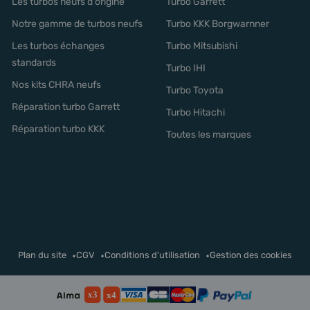
Les turbos neufs d'origine
Turbo Garrett
Notre gamme de turbos neufs
Turbo KKK Borgwarnner
Les turbos échanges
Turbo Mitsubishi
standards
Turbo IHI
Nos kits CHRA neufs
Turbo Toyota
Réparation turbo Garrett
Turbo Hitachi
Réparation turbo KKK
Toutes les marques
Plan du site
CGV
Conditions d'utilisation
Gestion des cookies