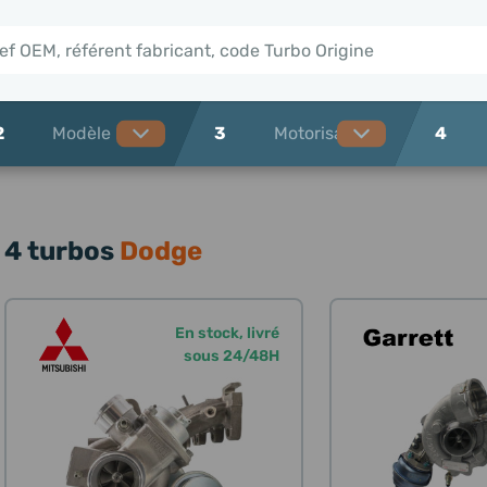
2
3
4
4 turbos
Dodge
En stock, livré
sous 24/48H