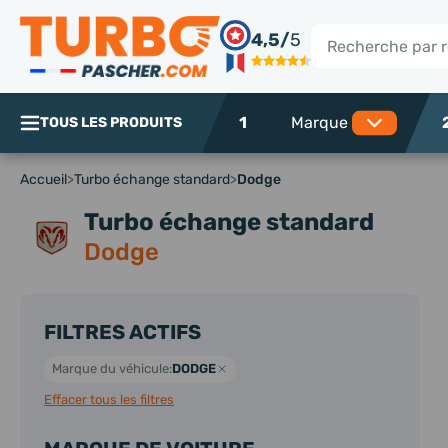
Panneau de gestion des cookies
4,5/
5
Rechercher
1
TOUS LES PRODUITS
Accueil
>
Turbo échange standard
>
Dodge
Turbo échange standard
Dodge
FILTRES ACTIFS
Marque du véhicule:
DODGE
Effacer tous les filtres