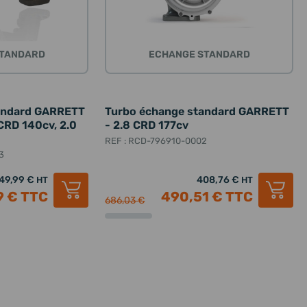
STANDARD
ECHANGE STANDARD
andard GARRETT
Turbo échange standard GARRETT
 CRD 140cv, 2.0
- 2.8 CRD 177cv
REF : RCD-796910-0002
3
49,99 €
408,76 €
HT
HT
9 €
TTC
490,51 €
TTC
686,03 €