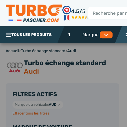
Panneau de gestion des cookies
4,5/
5
Rechercher
1
TOUS LES PRODUITS
Accueil
>
Turbo échange standard
>
Audi
Turbo échange standard
Audi
FILTRES ACTIFS
Marque du véhicule:
AUDI
Effacer tous les filtres