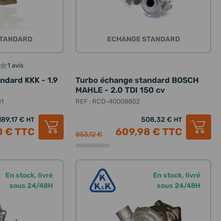
STANDARD
ECHANGE STANDARD
1 avis
ndard KKK - 1.9
Turbo échange standard BOSCH
MAHLE - 2.0 TDI 150 cv
81
REF : RCD-40008802
189,17 €
508,32 €
HT
HT
0 €
TTC
609,98 €
TTC
853,12 €
En stock, livré
En stock, livré
sous 24/48H
sous 24/48H