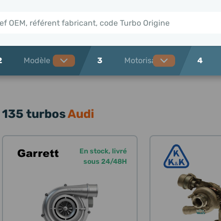
2
3
4
135 turbos
Audi
En stock, livré
sous 24/48H