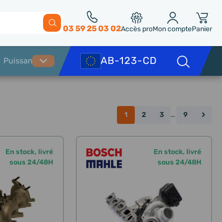
03 59 25 03 02
Accès pro
Mon compte
Panier
›
1
2
3
…
9
En stock, livré
En stock, livré
sous 24/48H
sous 24/48H