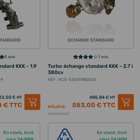
STANDARD
ECHANGE STANDARD
5 avis
1 avis
ndard KKK - 1.9
Turbo échange standard KKK - 2.7 i
380cv
29
REF : RCD-53049880025
22,50 €
485,84 €
HT
HT
0 €
TTC
583,00 €
TTC
815,39 €
En stock, livré
En stock, livré
sous 24/48H
sous 24/48H