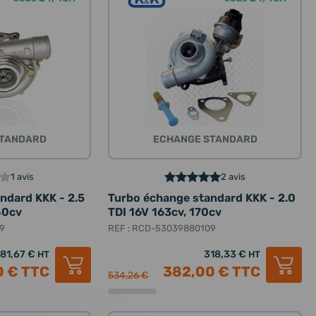
STANDARD
ECHANGE STANDARD
1 avis
2 avis
ndard KKK - 2.5
Turbo échange standard KKK - 2.0
40cv
TDI 16V 163cv, 170cv
9
REF : RCD-53039880109
81,67 €
318,33 €
HT
HT
0 €
TTC
382,00 €
TTC
534,26 €