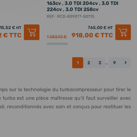
163cv , 3.0 TDI 204cv , 3.0 TDI
224cv , 3.0 TDI 258cv
REF : RCD-839077-5011S
15,52 €
765,00 €
HT
HT
2 €
TTC
918,00 €
TTC
1 283,92 €
›
1
2
3
…
9
mps sur la technologie du turbocompresseur pour tirer le
 turbo est une pièce maîtresse qu’il faut surveiller avec
i, reconditionnés avec soin et conçus pour restituer les