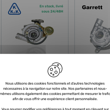
En stock, livré
sous 24/48H
ECHANGE STANDARD
ECHANGE 
1 avis
Turbo échange standard KKK - 1.9
Turbo échange st
Nous utilisons des cookies fonctionnels et d’autres technologies
TD 75cv
- 1.9 TDI 110cv
nécessaires à la navigation sur notre site. Nos partenaires et nous-
REF : RCD-53039880003
REF : RCD-454161-000
mêmes utilisons également des cookies permettant de mesurer le trafi
afin de vous offrir une expérience client personnalisée.
231,67 €
2
HT
278,00 €
TTC
247,3
388,81 €
345,89 €
Vous pourrez modifier vos préférences à tout moment en cliquant sur