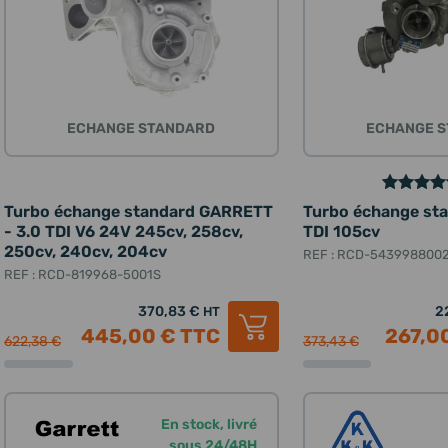
ECHANGE STANDARD
ECHANGE 
Turbo échange standard GARRETT
Turbo échange sta
- 3.0 TDI V6 24V 245cv, 258cv,
TDI 105cv
250cv, 240cv, 204cv
REF : RCD-543998800
REF : RCD-819968-5001S
370,83 €
2
HT
445,00 €
TTC
267,0
622,38 €
373,43 €
En stock, livré
sous 24/48H