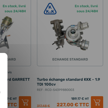
En stock, livré
En stock, livré
sous 24/48H
sous 24/48H
STANDARD
ECHANGE STANDARD
4 avis
andard GARRETT
Turbo échange standard KKK - 1.9
TDI 100cv
3
REF : RCD-54399880003
c
06,09 €
189,17 €
HT
HT
1 €
TTC
227,00 €
TTC
317,48 €