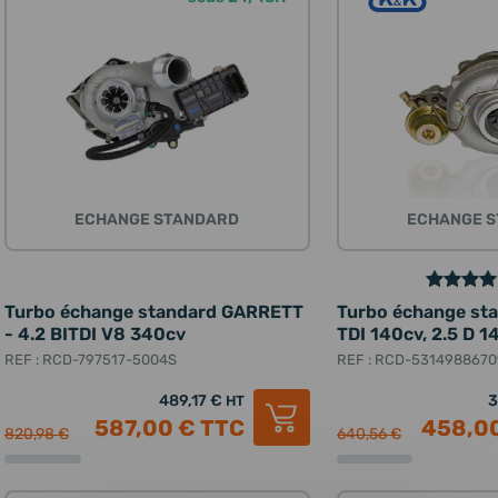
ECHANGE STANDARD
ECHANGE 
Turbo échange standard GARRETT
Turbo échange sta
- 4.2 BITDI V8 340cv
TDI 140cv, 2.5 D 1
REF : RCD-797517-5004S
REF : RCD-5314988670
489,17 €
3
HT
587,00 €
TTC
458,0
820,98 €
640,56 €