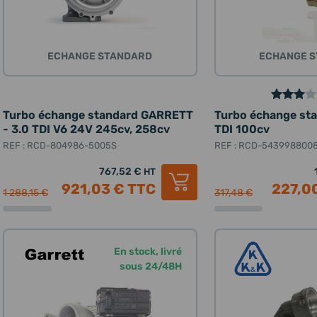
ECHANGE STANDARD
ECHANGE 
Turbo échange standard GARRETT
Turbo échange sta
- 3.0 TDI V6 24V 245cv, 258cv
TDI 100cv
REF : RCD-804986-5005S
REF : RCD-543998800
767,52 €
HT
921,03 €
TTC
227,0
1 288,15 €
317,48 €
En stock, livré
sous 24/48H