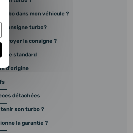
r un turbo ?
 turbo dans mon véhicule ?
ne consigne turbo?
nvoyer la consigne ?
ange standard
s d'origine
fs
ièces détachées
enir son turbo ?
onne la garantie ?