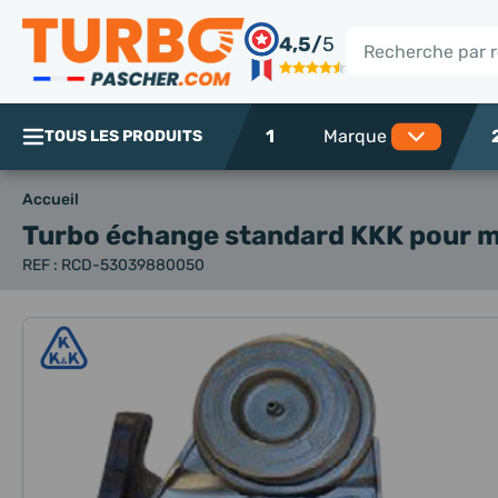
Panneau de gestion des cookies
4,5/
5
Rechercher
1
TOUS LES PRODUITS
Accueil
Turbo échange standard KKK
pour m
REF : RCD-53039880050