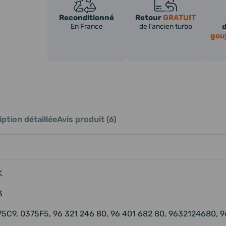
Reconditionné
Retour
GRATUIT
En France
de l'ancien turbo
gou
ption détaillée
Avis produit (6)
K
3
5C9, 0375F5, 96 321 246 80, 96 401 682 80, 9632124680,