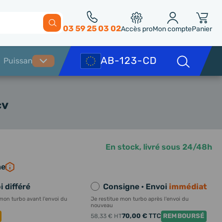
03 59 25 03 02
Accès pro
Mon compte
Panier
cv
En stock, livré sous 24/48h
ne
i différé
Consigne · Envoi
immédiat
 mon turbo avant l'envoi du
Je restitue mon turbo après l'envoi du
nouveau
70,00 €
TTC
REMBOURSÉ
58,33 €
HT