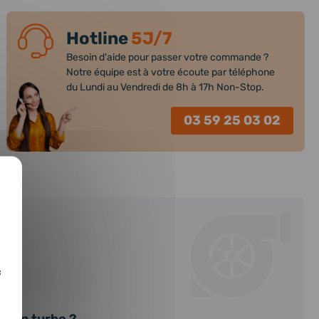
Hotline
5J/7
Besoin d'aide pour passer votre commande ?
Notre équipe est à votre écoute par téléphone
du Lundi au Vendredi de 8h à 17h Non-Stop.
03 59 25 03 02
at
c