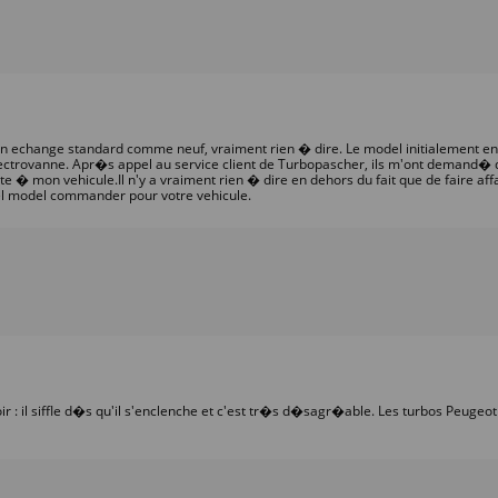
o en echange standard comme neuf, vraiment rien � dire. Le model initialement
ectrovanne. Apr�s appel au service client de Turbopascher, ils m'ont demand� de
� mon vehicule.Il n'y a vraiment rien � dire en dehors du fait que de faire affa
el model commander pour votre vehicule.
ir : il siffle d�s qu'il s'enclenche et c'est tr�s d�sagr�able. Les turbos Peugeot