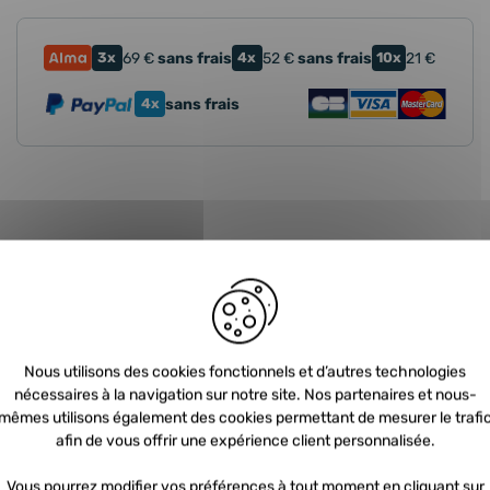
3x
69
€
sans frais
4x
52
€
sans frais
10x
21
€
4x
sans frais
che ?
Guide d'ach
Nous utilisons des cookies fonctionnels et d’autres technologies
nécessaires à la navigation sur notre site. Nos partenaires et nous-
 devez nous retourner votre
FAQ TURBO
mêmes utilisons également des cookies permettant de mesurer le trafi
afin de vous offrir une expérience client personnalisée.
dition du nouveau. Dans ce
 prépayée vous est envoyée
Vous pourrez modifier vos préférences à tout moment en cliquant sur