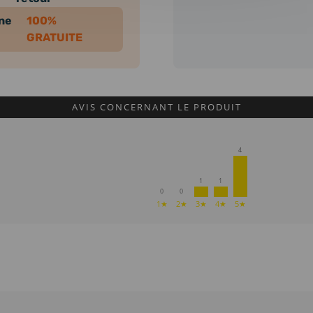
nne
100%
GRATUITE
AVIS CONCERNANT LE PRODUIT
4
1
1
0
0
1★
2★
3★
4★
5★