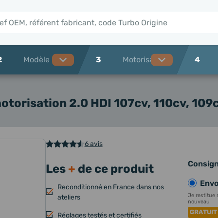
2
3
4
otorisation 2.0 HDI 107cv, 110cv, 109
6 avis
Consig
Les
+
de ce produit
Envo
Reconditionné en France dans nos
Je restitue
ateliers
nouveau
GRATUIT
Réglages testés et certifiés