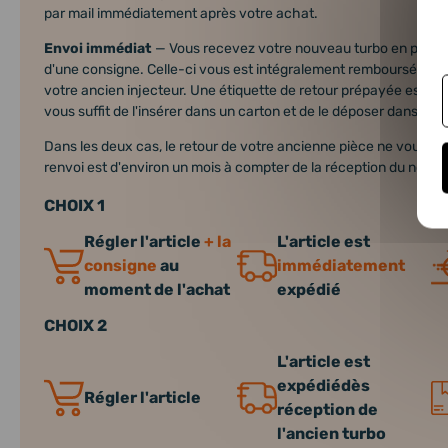
par mail immédiatement après votre achat.
Envoi immédiat
— Vous recevez votre nouveau turbo en premi
d'une consigne. Celle-ci vous est intégralement remboursée dan
votre ancien injecteur. Une étiquette de retour prépayée est incl
vous suffit de l'insérer dans un carton et de le déposer dans n'i
Dans les deux cas, le retour de votre ancienne pièce ne vous coût
renvoi est d'environ un mois à compter de la réception du nouve
CHOIX 1
Régler l'article
+ la
L'article est
consigne
au
immédiatement
moment de l'achat
expédié
CHOIX 2
L'article est
expédiédès
Régler l'article
réception de
l'ancien turbo