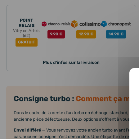
POINT
RELAIS
Vitry en Artois
9.90 €
12.90 €
14.90 €
(62)
GRATUIT
Plus d'infos sur la livraison
Consigne turbo :
Comment ça mar
Dans le cadre de la vente d'un turbo en échange standard, vous
ancienne pièce défectueuse. Deux options s'offrent à vous :
Envoi différé
— Vous renvoyez votre ancien turbo avant l'expé
cas, aucune consigne n'est demandée. Une étiquette de retour