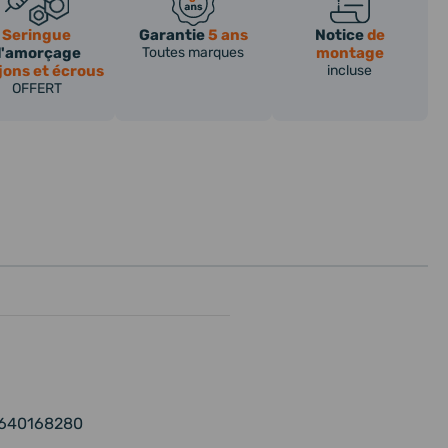
Seringue
Garantie
5 ans
Notice
de
d'amorçage
Toutes marques
montage
jons et écrous
incluse
OFFERT
 9640168280