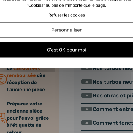
Comment choisi
“Cookies” au bas de n'importe quelle page.
Où se trouve le
er, moyennant le versement
Refuser les cookies
s les 24h à réception de
Qu’est ce qu’u
use dans votre colis — il
Personnaliser
mporte quel bureau de poste.
Comment nous e
e rien. Le délai indicatif de
C'est OK pour moi
au turbo.
Nos turbos éch
Nos turbos neuf
La
caution est
remboursée
dès
Nos turbos neu
réception de
l'ancienne pièce
Nos chras et p
Préparez votre
Comment entret
ancienne pièce
pour l'envoi grâce
Comment foncti
àl'étiquette de
retour