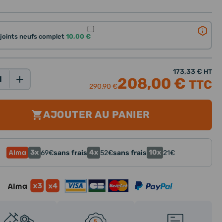
 joints neufs complet
10,00 €
173,33 €
HT
208,00 €
TTC
290,90 €
AJOUTER AU PANIER
3x
4x
10x
69
€
sans frais
52
€
sans frais
21
€