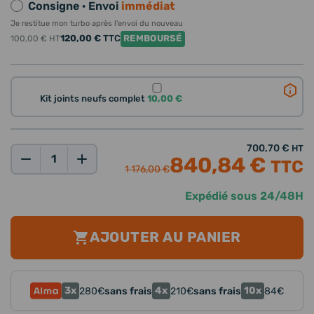
Consigne · Envoi
immédiat
Je restitue mon turbo après l'envoi du nouveau
120,00 €
TTC
REMBOURSÉ
100,00 €
HT
Kit joints neufs complet
10,00 €
700,70 €
HT
840,84 €
TTC
Qté:
1 176,00 €
Expédié sous 24/48H
AJOUTER AU PANIER
3x
4x
10x
280
€
sans frais
210
€
sans frais
84
€