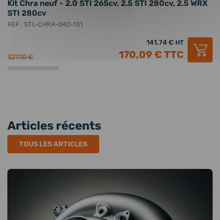
Kit Chra neuf - 2.0 STI 265cv, 2.5 STI 280cv, 2.5 WRX
T
STI 280cv
2
REF : STL-CHRA-040-131
RE
141,74 €
HT
170,09 €
TTC
327,10 €
1 
Articles récents
TOUS LES ARTICLES