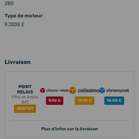
280
Type de moteur
EJ20G E
Livraison
POINT
RELAIS
Vitry en Artois
9.90 €
12.90 €
14.90 €
(62)
GRATUIT
Plus d'infos sur la livraison