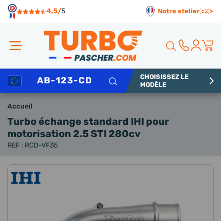
Panneau de gestion des cookies
4,5/
5
Notre atelier
>
(62)
CHOISISSEZ LE
Rechercher
MODÈLE
Accueil
Turbo échange standard IHI
pour
motorisation 2.5 STI 280cv
REF : RCD-VF35