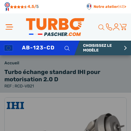
Panneau de gestion des cookies
4,5/
5
Notre atelier
>
(62)
CHOISISSEZ LE
Rechercher
MODÈLE
Accueil
Turbo échange standard IHI
pour
motorisation 2.0 D
REF : RCD-VB21