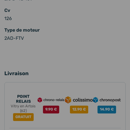
Cv
126
Type de moteur
2AD-FTV
Livraison
POINT
RELAIS
Vitry en Artois
9.90 €
12.90 €
14.90 €
(62)
GRATUIT