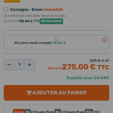
Consigne · Envoi
immédiat
Je restitue mon turbo après l'envoi du nouveau
110,00 €
TTC
REMBOURSÉ
91,67 €
HT
Kit joints neufs complet
10,00 €
229,16 €
HT
275,00 €
TTC
Qté:
384,61 €
Expédié sous 24/48H
AJOUTER AU PANIER
3x
4x
10x
92
€
sans frais
69
€
sans frais
28
€