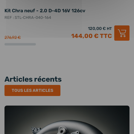
Kit Chra neuf - 2.0 D-4D 16V 126cv
T
REF : STL-CHRA-040-164
RE
120,00 €
HT
144,00 €
TTC
276,92 €
36
Articles récents
TOUS LES ARTICLES