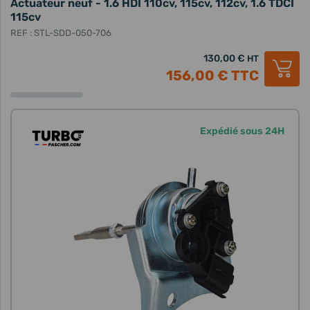
Actuateur neuf - 1.6 HDI 110cv, 115cv, 112cv, 1.6 TDCI
115cv
REF : STL-SDD-050-706
130,00 €
HT
156,00 €
TTC
Expédié sous 24H