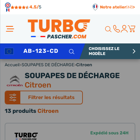
Panneau de gestion des cookies
4,5/
5
Notre atelier
>
(62)
CHOISISSEZ LE
Rechercher
MODÈLE
Accueil
>
SOUPAPES DE DÉCHARGE
>
Citroen
SOUPAPES DE DÉCHARGE
Citroen
Filtrer les résultats
13 produits
Citroen
Expédié sous 24H