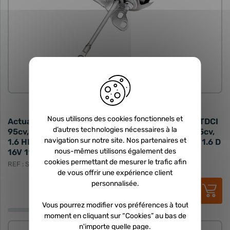
PIÈCE DÉTACHÉE
Nous utilisons des cookies fonctionnels et
Actuateur neuf - 1.6 HDI 112cv, 115cv, 114cv, 1.6 TDCI
d’autres technologies nécessaires à la
95cv, 115cv, 1.6 TDCI 16V 115cv, 16 MZ-CD 16V 115cv,
navigation sur notre site. Nos partenaires et
1.6 HDI 16V 115cv, 112cv, 114cv, 1.6 TD 16V 115cv, 1.6 D
nous-mêmes utilisons également des
16V 115cv, 1.6 D 115cv, 1.6 TDI 115cv
cookies permettant de mesurer le trafic afin
REF : STL-SDD-016-ACT806291
de vous offrir une expérience client
157,00 €
HT
personnalisée.
188,40 €
TTC
Vous pourrez modifier vos préférences à tout
moment en cliquant sur “Cookies” au bas de
n'importe quelle page.