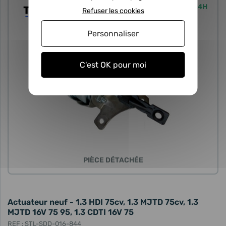
Expédié sous 24H
Refuser les cookies
Personnaliser
C'est OK pour moi
PIÈCE DÉTACHÉE
Actuateur neuf - 1.3 HDI 75cv, 1.3 MJTD 75cv, 1.3
MJTD 16V 75 95, 1.3 CDTI 16V 75
REF : STL-SDD-016-844