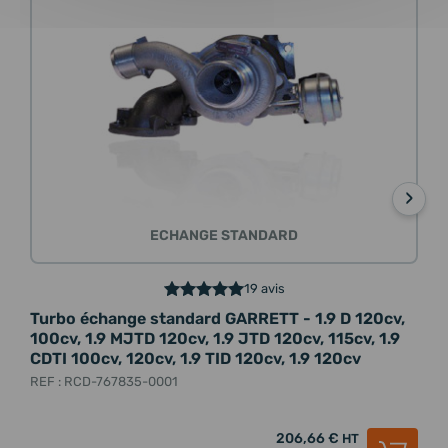
›
ECHANGE STANDARD
19 avis
Turbo échange standard GARRETT - 1.9 D 120cv,
Tur
100cv, 1.9 MJTD 120cv, 1.9 JTD 120cv, 115cv, 1.9
1.9
CDTI 100cv, 120cv, 1.9 TID 120cv, 1.9 120cv
115c
120
REF : RCD-767835-0001
REF 
206,66 €
HT