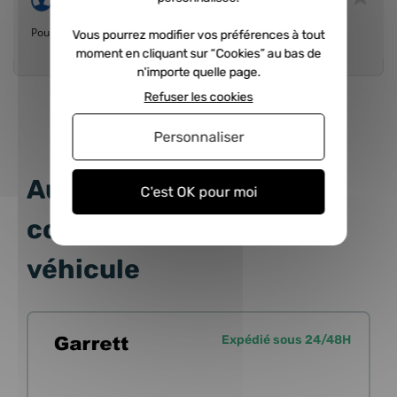
Publié le 11/07/2018 à 22:02
(Date de commande : 02/07/2018)
Pou le moment cela fonctionne. ...
Vous pourrez modifier vos préférences à tout
moment en cliquant sur “Cookies” au bas de
n'importe quelle page.
Refuser les cookies
Personnaliser
Autres produits
C'est OK pour moi
correspondant à votre
véhicule
Expédié sous 24/48H