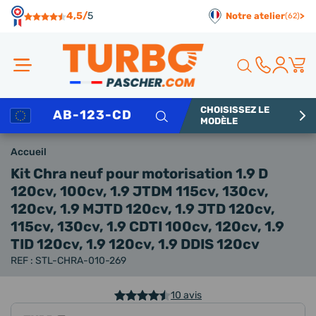
Panneau de gestion des cookies
4,5/
5
Notre atelier
>
(62)
CHOISISSEZ LE
Rechercher
MODÈLE
Accueil
Kit Chra neuf
pour motorisation 1.9 D
120cv, 100cv, 1.9 JTDM 115cv, 130cv,
120cv, 1.9 MJTD 120cv, 1.9 JTD 120cv,
115cv, 130cv, 1.9 CDTI 100cv, 120cv, 1.9
TID 120cv, 1.9 120cv, 1.9 DDIS 120cv
REF : STL-CHRA-010-269
10 avis