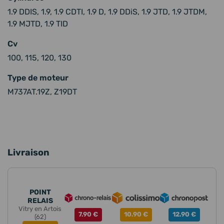
1.9 DDIS, 1.9, 1.9 CDTI, 1.9 D, 1.9 DDiS, 1.9 JTD, 1.9 JTDM,
1.9 MJTD, 1.9 TID
Cv
100, 115, 120, 130
Type de moteur
M737AT.19Z, Z19DT
Livraison
POINT
RELAIS
Vitry en Artois
7.90 €
10.90 €
12.90 €
(62)