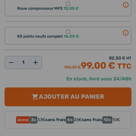
Roue compresseur MFS
72,00 €
Kit joints neufs complet
14,00 €
82,50 €
HT
99,00 €
TTC
Qté:
190,39 €
En stock, livré sous 24/48h
AJOUTER AU PANIER
3x
4x
10x
33
€
sans frais
25
€
sans frais
10
€