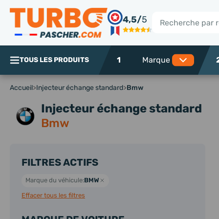
Panneau de gestion des cookies
4,5/
5
Rechercher
1
TOUS LES PRODUITS
Accueil
>
Injecteur échange standard
>
Bmw
Injecteur échange standard
Bmw
FILTRES ACTIFS
Marque du véhicule:
BMW
Effacer tous les filtres