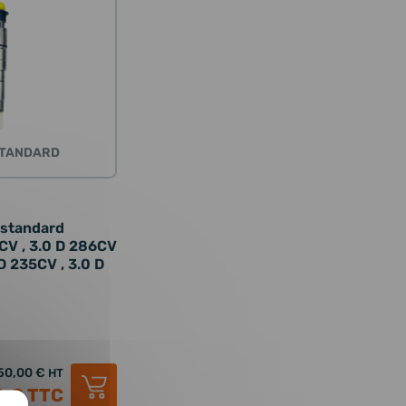
STANDARD
 standard
CV , 3.0 D 286CV
 D 235CV , 3.0 D
50,00 €
HT
0 €
TTC