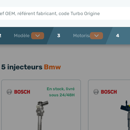
2
3
4
5 injecteurs
Bmw
En stock, livré
sous 24/48H