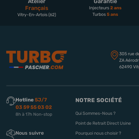
Atelier
Garantie
Français
Injecteurs
2 ans
Turbos
5 ans
Vitry-En-Artois (62)
305 rue d
ZA Aérod
62490 Vit
Hotline
5J/7
NOTRE SOCIÉTÉ
03 59 55 03 02
Qui Sommes-Nous ?
8h à 17h Non-stop
Point de Retrait Direct Usine
Nous suivre
Pourquoi nous choisir ?