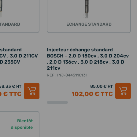
STANDARD
ECHANGE STANDARD
 standard
Injecteur échange standard
CV , 3.0 D 211CV
BOSCH - 2.0 D 150cv , 3.0 D 204cv
0 D 235CV
, 2.0 D 136cv , 3.0 D 218cv , 3.0 D
211cv
REF : INJ-0445110131
58,33 €
85,00 €
HT
HT
0 €
TTC
102,00 €
TTC
Bientôt
disponible