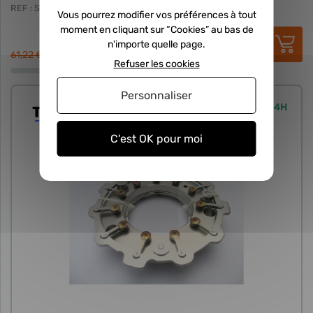
REF : STL-GEO-016-014
Vous pourrez modifier vos préférences à tout
moment en cliquant sur “Cookies” au bas de
50,00 €
HT
n'importe quelle page.
60,00 €
TTC
61,22 €
Refuser les cookies
Personnaliser
Expédié sous 24H
C'est OK pour moi