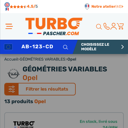
Panneau de gestion des cookies
4,5/
5
Notre atelier
>
(62)
CHOISISSEZ LE
Rechercher
MODÈLE
Accueil
>
GÉOMÉTRIES VARIABLES
>
Opel
GÉOMÉTRIES VARIABLES
Opel
Filtrer les résultats
13 produits
Opel
En stock, livré sous
24/48H