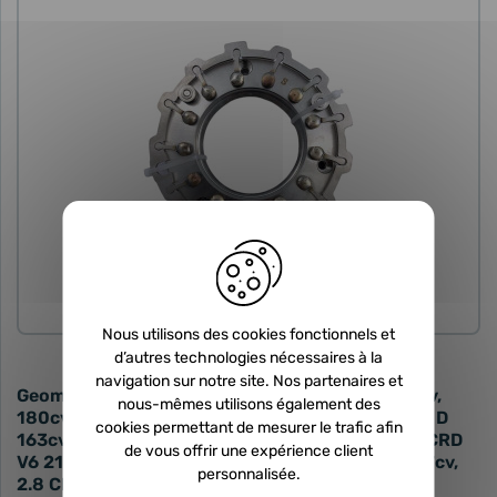
PIÈCE DÉTACHÉE
Nous utilisons des cookies fonctionnels et
d’autres technologies nécessaires à la
navigation sur notre site. Nos partenaires et
Geométrie variable neuve - 2.4 JTD 140cv, 150cv,
nous-mêmes utilisons également des
180cv, 185cv, 175cv, 163cv, 2.5 TDI V6 150cv, 2.5 D
cookies permettant de mesurer le trafic afin
163cv, 177cv, 170cv, 2.5 D 24V 177cv, 163cv, 3.0 CRD
de vous offrir une expérience client
V6 218cv, 2.4 TD 140cv, 2.8 D 130cv, 3.0 HPT 177cv,
personnalisée.
2.8 CRD 163cv, 160cv, 150cv, 2.9 TDI 177